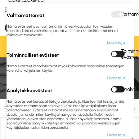
Close Cookie Bar
Välttäm
Välttämättömät
Nämä evästeet ovat välttämättömiä verkkosivuston toimivuuden
kannalta. Niitä ei voi kytkeä pois, tai verkkosivuston kriittiset toiminnot
lakkaavat toimimasta.
Lisätietoja
Oletko jo asiakkaamme? Kirjaudu sisään tai
rekisteröidy
tästä.
Toiminna
Toiminnalliset evästeet
evästee
Etusivu
Toimistolaitteet ja -tarvikkeet
Nämä evästeet mahdollistavat myös kolmannen osapuolten toimintojen
Neuvottelu-ja esitysmateriaali
Laminointi ja sidonta
kuten chat-ohjelmien käytön.
Lisätietoja
Laminointi ja sidonta
Analyti
Analytiikkaevästeet
Nämä evästeet keräävät tietoja vierailuista ja liikenteen lähteistä, ja niitä
käytetään mittaamiseen sekä verkkosivuston käyttäjäkokemuksen
Suodata
parantamiseen. Evästeet auttavat meitä tunnistamaan suosituimmat
sivustot ja nähdä miten käyttäjät navigoivat sivustolla. Kaikki tiedot
yhdistetään ja ovat siten anonyymejä. Jos et hyväksy evästeitä, emme
saa käynnistäsi analytiikkatietoja emmekä voi parantaa verkkosivujen
käyttäjäkokemusta niiden perusteella.
Lisätietoja