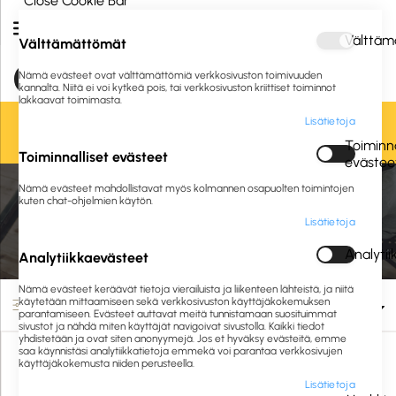
Close Cookie Bar
Välttäm
Välttämättömät
Nämä evästeet ovat välttämättömiä verkkosivuston toimivuuden
kannalta. Niitä ei voi kytkeä pois, tai verkkosivuston kriittiset toiminnot
lakkaavat toimimasta.
Lisätietoja
Oletko jo asiakkaamme? Kirjaudu sisään tai
rekisteröidy
tästä.
Toiminna
Toiminnalliset evästeet
evästee
Nämä evästeet mahdollistavat myös kolmannen osapuolten toimintojen
Etusivu
IT tarvikkeet
Tietokonetarvikkeet
Kannettavien akut
kuten chat-ohjelmien käytön.
Lisätietoja
Kannettavien akut
Analyti
Analytiikkaevästeet
Nämä evästeet keräävät tietoja vierailuista ja liikenteen lähteistä, ja niitä
käytetään mittaamiseen sekä verkkosivuston käyttäjäkokemuksen
Suodata
parantamiseen. Evästeet auttavat meitä tunnistamaan suosituimmat
sivustot ja nähdä miten käyttäjät navigoivat sivustolla. Kaikki tiedot
yhdistetään ja ovat siten anonyymejä. Jos et hyväksy evästeitä, emme
saa käynnistäsi analytiikkatietoja emmekä voi parantaa verkkosivujen
käyttäjäkokemusta niiden perusteella.
Lisätietoja