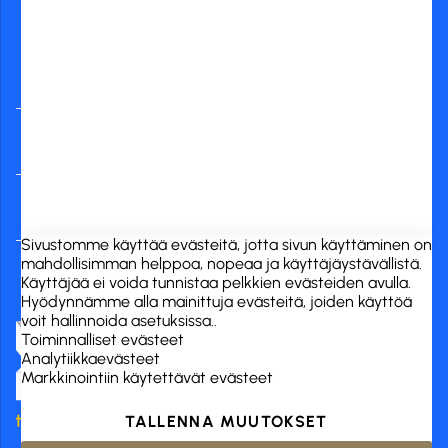
Yleisimmät
verkkopankit
RCK Finland Oy
Tuotekategoriat
Verkkokauppa
Sivustomme käyttää evästeitä, jotta sivun käyttäminen on
mahdollisimman helppoa, nopeaa ja käyttäjäystävällistä.
Käyttäjää ei voida tunnistaa pelkkien evästeiden avulla.
Hyödynnämme alla mainittuja evästeitä, joiden käyttöä
voit hallinnoida asetuksissa..
Toiminnalliset evästeet
Analytiikkaevästeet
Markkinointiin käytettävät evästeet
TALLENNA MUUTOKSET