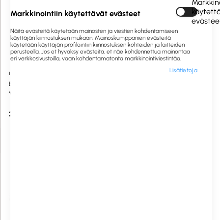
Markkino
käytett
Markkinointiin käytettävät evästeet
evästee
Näitä evästeitä käytetään mainosten ja viestien kohdentamiseen
käyttäjän kiinnostuksen mukaan. Mainoskumppanien evästeitä
käytetään käyttäjän profilointiin kiinnostuksen kohteiden ja laitteiden
perusteella. Jos et hyväksy evästeitä, et näe kohdennettua mainontaa
eri verkkosivustoilla, vaan kohdentamatonta markkinointiviestintää.
Lisätietoja
1009132
Tilaustuote
1063079
Tilaustuote
Brother
Lenovo
Verkkolaite ADE001EU, 12 V
akku Li-Ion 68Wh 6-cell sisäinen
(P15v Gen1)
21,20 €
89,00 €