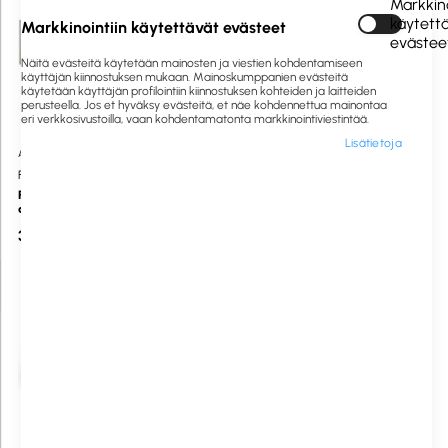
Markkino
käytett
Markkinointiin käytettävät evästeet
evästee
Näitä evästeitä käytetään mainosten ja viestien kohdentamiseen
käyttäjän kiinnostuksen mukaan. Mainoskumppanien evästeitä
käytetään käyttäjän profilointiin kiinnostuksen kohteiden ja laitteiden
perusteella. Jos et hyväksy evästeitä, et näe kohdennettua mainontaa
eri verkkosivustoilla, vaan kohdentamatonta markkinointiviestintää.
Lisätietoja
A1063011
Saatavilla heti
A1063000
Saatavilla heti
Forpus
Forpus
Premier mappi A4 7cm FSC
Premier mappi A4 5cm FSC
alareunassa metallivahvike
alareunassa metallivahvike
3,50 €
3,50 €