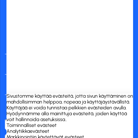
Yleisimmät
verkkopankit
RCK Finland Oy
Tuotekategoriat
Verkkokauppa
Sivustomme käyttää evästeitä, jotta sivun käyttäminen on
mahdollisimman helppoa, nopeaa ja käyttäjäystävällistä.
Käyttäjää ei voida tunnistaa pelkkien evästeiden avulla.
Hyödynnämme alla mainittuja evästeitä, joiden käyttöä
voit hallinnoida asetuksissa..
Toiminnalliset evästeet
Analytiikkaevästeet
Markkinointiin käytettävät evästeet