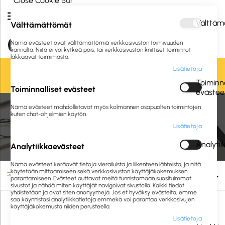
Close Cookie Bar
Välttäm
Välttämättömät
Nämä evästeet ovat välttämättömiä verkkosivuston toimivuuden
kannalta. Niitä ei voi kytkeä pois, tai verkkosivuston kriittiset toiminnot
lakkaavat toimimasta.
Lisätietoja
Oletko jo asiakkaamme? Kirjaudu sisään tai
rekisteröidy
tästä.
Toiminna
Toiminnalliset evästeet
evästee
Etusivu
Toimistolaitteet ja -tarvikkeet
Nämä evästeet mahdollistavat myös kolmannen osapuolten toimintojen
Paperidokumenttien arkistointi ja säilytys
Mapit
Muovimapit
kuten chat-ohjelmien käytön.
Lisätietoja
Muovimapit
Analyti
Analytiikkaevästeet
Nämä evästeet keräävät tietoja vierailuista ja liikenteen lähteistä, ja niitä
käytetään mittaamiseen sekä verkkosivuston käyttäjäkokemuksen
Suodata
parantamiseen. Evästeet auttavat meitä tunnistamaan suosituimmat
sivustot ja nähdä miten käyttäjät navigoivat sivustolla. Kaikki tiedot
yhdistetään ja ovat siten anonyymejä. Jos et hyväksy evästeitä, emme
saa käynnistäsi analytiikkatietoja emmekä voi parantaa verkkosivujen
käyttäjäkokemusta niiden perusteella.
Lisätietoja