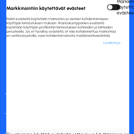
Markkino
020 775 0444
käytett
Markkinointiin käytettävät evästeet
asiakaspalvelu@rckfinland.fi
evästee
Näitä evästeitä käytetään mainosten ja viestien kohdentamiseen
käyttäjän kiinnostuksen mukaan. Mainoskumppanien evästeitä
käytetään käyttäjän profilointiin kiinnostuksen kohteiden ja laitteiden
perusteella. Jos et hyväksy evästeitä, et näe kohdennettua mainontaa
eri verkkosivustoilla, vaan kohdentamatonta markkinointiviestintää.
Lisätietoja
Yleisimmät
verkkopankit
RCK Finland Oy
Tuotekategoriat
Verkkokauppa