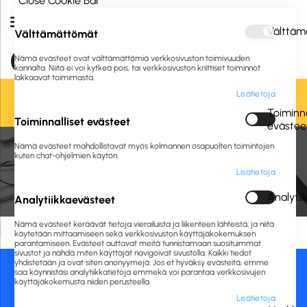
Close Cookie Bar
Välttäm
Välttämättömät
Nämä evästeet ovat välttämättömiä verkkosivuston toimivuuden
kannalta. Niitä ei voi kytkeä pois, tai verkkosivuston kriittiset toiminnot
lakkaavat toimimasta.
Lisätietoja
Oletko jo asiakkaamme? Kirjaudu sisään tai
rekisteröidy
tästä.
Toiminna
Toiminnalliset evästeet
evästee
Nämä evästeet mahdollistavat myös kolmannen osapuolten toimintojen
Etusivu
Toimistolaitteet ja -tarvikkeet
Kalenterit
Pöytäkalenterit
kuten chat-ohjelmien käytön.
Lisätietoja
Pöytäkalenterit
Analyti
Analytiikkaevästeet
Nämä evästeet keräävät tietoja vierailuista ja liikenteen lähteistä, ja niitä
Hakuehtoihin sopivia tuotteita ei löydy.
käytetään mittaamiseen sekä verkkosivuston käyttäjäkokemuksen
parantamiseen. Evästeet auttavat meitä tunnistamaan suosituimmat
sivustot ja nähdä miten käyttäjät navigoivat sivustolla. Kaikki tiedot
yhdistetään ja ovat siten anonyymejä. Jos et hyväksy evästeitä, emme
saa käynnistäsi analytiikkatietoja emmekä voi parantaa verkkosivujen
Asiakaspalvelu:
Maksutavat:
käyttäjäkokemusta niiden perusteella.
Lisätietoja