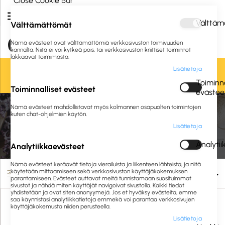
Close Cookie Bar
Välttäm
Välttämättömät
Nämä evästeet ovat välttämättömiä verkkosivuston toimivuuden
kannalta. Niitä ei voi kytkeä pois, tai verkkosivuston kriittiset toiminnot
lakkaavat toimimasta.
Lisätietoja
Oletko jo asiakkaamme? Kirjaudu sisään tai
rekisteröidy
tästä.
Toiminna
Toiminnalliset evästeet
evästee
Nämä evästeet mahdollistavat myös kolmannen osapuolten toimintojen
Etusivu
Liikelahjat ja logotuotteet
Liikelahjat
Tekstiilit
Paidat
kuten chat-ohjelmien käytön.
Lisätietoja
Paidat
Analyti
Analytiikkaevästeet
Nämä evästeet keräävät tietoja vierailuista ja liikenteen lähteistä, ja niitä
käytetään mittaamiseen sekä verkkosivuston käyttäjäkokemuksen
Suodata
parantamiseen. Evästeet auttavat meitä tunnistamaan suosituimmat
sivustot ja nähdä miten käyttäjät navigoivat sivustolla. Kaikki tiedot
yhdistetään ja ovat siten anonyymejä. Jos et hyväksy evästeitä, emme
saa käynnistäsi analytiikkatietoja emmekä voi parantaa verkkosivujen
käyttäjäkokemusta niiden perusteella.
Lisätietoja