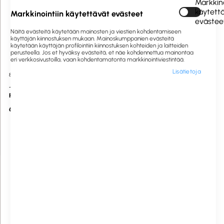
Markkino
käytett
Markkinointiin käytettävät evästeet
evästee
Näitä evästeitä käytetään mainosten ja viestien kohdentamiseen
käyttäjän kiinnostuksen mukaan. Mainoskumppanien evästeitä
käytetään käyttäjän profilointiin kiinnostuksen kohteiden ja laitteiden
perusteella. Jos et hyväksy evästeitä, et näe kohdennettua mainontaa
eri verkkosivustoilla, vaan kohdentamatonta markkinointiviestintää.
Lisätietoja
804208
Tilaustuote
1064528
Saatavilla heti
J. Harvest & Frost
Punainen vetoketjuhuppari XS
Puuvillaneule
61,36 €
29,90 €