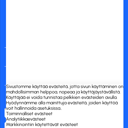
Yleisimmät
verkkopankit
RCK Finland Oy
Tuotekategoriat
Verkkokauppa
Sivustomme käyttää evästeitä, jotta sivun käyttäminen on
mahdollisimman helppoa, nopeaa ja käyttäjäystävällistä.
Käyttäjää ei voida tunnistaa pelkkien evästeiden avulla.
Hyödynnämme alla mainittuja evästeitä, joiden käyttöä
voit hallinnoida asetuksissa..
Toiminnalliset evästeet
Analytiikkaevästeet
Markkinointiin käytettävät evästeet