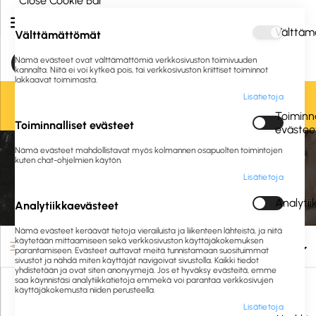
Close Cookie Bar
Välttäm
Välttämättömät
Nämä evästeet ovat välttämättömiä verkkosivuston toimivuuden
kannalta. Niitä ei voi kytkeä pois, tai verkkosivuston kriittiset toiminnot
lakkaavat toimimasta.
Lisätietoja
Oletko jo asiakkaamme? Kirjaudu sisään tai
rekisteröidy
tästä.
Toiminna
Toiminnalliset evästeet
evästee
Etusivu
Siivous ja hygienia
Pesuaineet ja puhdistusaineet
Nämä evästeet mahdollistavat myös kolmannen osapuolten toimintojen
Annostelu ja merkintä
Annostelu- ja sumutinpullot
kuten chat-ohjelmien käytön.
Lisätietoja
Annostelu- ja sumutinpullot
Analyti
Analytiikkaevästeet
Nämä evästeet keräävät tietoja vierailuista ja liikenteen lähteistä, ja niitä
käytetään mittaamiseen sekä verkkosivuston käyttäjäkokemuksen
Suodata
parantamiseen. Evästeet auttavat meitä tunnistamaan suosituimmat
sivustot ja nähdä miten käyttäjät navigoivat sivustolla. Kaikki tiedot
yhdistetään ja ovat siten anonyymejä. Jos et hyväksy evästeitä, emme
saa käynnistäsi analytiikkatietoja emmekä voi parantaa verkkosivujen
käyttäjäkokemusta niiden perusteella.
Lisätietoja