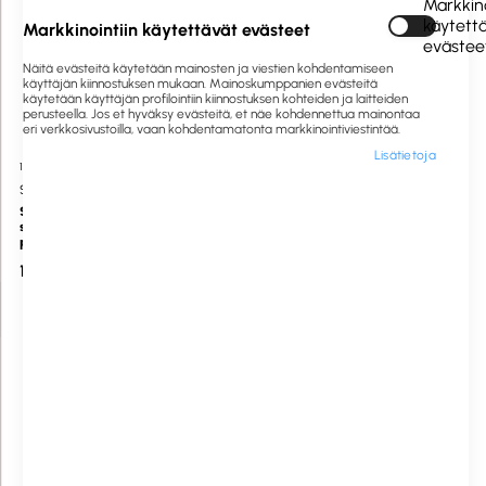
Markkino
käytett
Markkinointiin käytettävät evästeet
evästee
Näitä evästeitä käytetään mainosten ja viestien kohdentamiseen
käyttäjän kiinnostuksen mukaan. Mainoskumppanien evästeitä
käytetään käyttäjän profilointiin kiinnostuksen kohteiden ja laitteiden
perusteella. Jos et hyväksy evästeitä, et näe kohdennettua mainontaa
eri verkkosivustoilla, vaan kohdentamatonta markkinointiviestintää.
Lisätietoja
1060156
Saatavilla heti
1060851
Saatavilla heti
SURE
SURE
SURE Washroom tyhjä
SURE Sumutinpullo 750ml
sumutinpullo märkätilojen
puhdistusaineelle 750ml
12,00 €
9,00 €