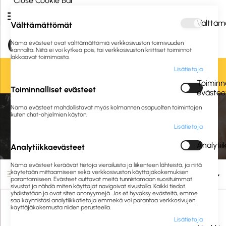
Close Cookie Bar
Välttäm
Välttämättömät
Nämä evästeet ovat välttämättömiä verkkosivuston toimivuuden
kannalta. Niitä ei voi kytkeä pois, tai verkkosivuston kriittiset toiminnot
lakkaavat toimimasta.
Lisätietoja
Oletko jo asiakkaamme? Kirjaudu sisään tai
rekisteröidy
tästä.
Toiminna
Toiminnalliset evästeet
evästee
Nämä evästeet mahdollistavat myös kolmannen osapuolten toimintojen
Etusivu
Siivous ja hygienia
Terveydenhuolto
Suojaustarvikkeet
kuten chat-ohjelmien käytön.
Lisätietoja
Suojaustarvikkeet
Analyti
Analytiikkaevästeet
Nämä evästeet keräävät tietoja vierailuista ja liikenteen lähteistä, ja niitä
käytetään mittaamiseen sekä verkkosivuston käyttäjäkokemuksen
Suodata
parantamiseen. Evästeet auttavat meitä tunnistamaan suosituimmat
sivustot ja nähdä miten käyttäjät navigoivat sivustolla. Kaikki tiedot
yhdistetään ja ovat siten anonyymejä. Jos et hyväksy evästeitä, emme
saa käynnistäsi analytiikkatietoja emmekä voi parantaa verkkosivujen
käyttäjäkokemusta niiden perusteella.
Lisätietoja