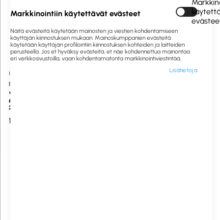
Markkino
käytett
Markkinointiin käytettävät evästeet
evästee
Näitä evästeitä käytetään mainosten ja viestien kohdentamiseen
käyttäjän kiinnostuksen mukaan. Mainoskumppanien evästeitä
käytetään käyttäjän profilointiin kiinnostuksen kohteiden ja laitteiden
perusteella. Jos et hyväksy evästeitä, et näe kohdennettua mainontaa
eri verkkosivustoilla, vaan kohdentamatonta markkinointiviestintää.
Lisätietoja
1058523
Saatavilla heti
1058557
Saatavilla heti
BETAtex
Harmony®
Vuodesuoja imukykyinen
suojavaippa 55x60cm 2-krs
60x90cm tikkikuvioitu valkoinen
160kpl
25kpl
17,50 €
117,16 €