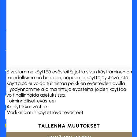
Yleisimmät
verkkopankit
RCK Finland Oy
Tuotekategoriat
Verkkokauppa
Sivustomme käyttää evästeitä, jotta sivun käyttäminen on
mahdollisimman helppoa, nopeaa ja käyttäjäystävällistä.
Käyttäjää ei voida tunnistaa pelkkien evästeiden avulla.
Hyödynnämme alla mainittuja evästeitä, joiden käyttöä
voit hallinnoida asetuksissa..
Toiminnalliset evästeet
Analytiikkaevästeet
Markkinointiin käytettävät evästeet
TALLENNA MUUTOKSET