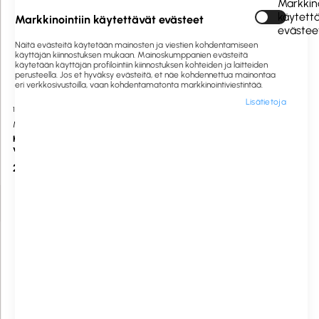
Markkino
käytett
Markkinointiin käytettävät evästeet
evästee
Näitä evästeitä käytetään mainosten ja viestien kohdentamiseen
käyttäjän kiinnostuksen mukaan. Mainoskumppanien evästeitä
käytetään käyttäjän profilointiin kiinnostuksen kohteiden ja laitteiden
perusteella. Jos et hyväksy evästeitä, et näe kohdennettua mainontaa
eri verkkosivustoilla, vaan kohdentamatonta markkinointiviestintää.
Lisätietoja
1058943
Saatavilla heti
1058917
Saatavilla heti
Multibrush
AINO
Kumiharja värilajitelma musta,
Aino vaihtorulla teippiharjaan 2
vihreä, sininen
kpl 2x30palaa
29,76 €
3,16 €