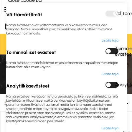
Close Cookie Bar
Välttäm
Välttämättömät
Nämä evästeet ovat välttämättömiä verkkosivuston toimivuuden
kannalta. Niitä ei voi kytkeä pois, tai verkkosivuston kriittiset toiminnot
lakkaavat toimimasta.
Lisätietoja
Oletko jo asiakkaamme? Kirjaudu sisään tai
rekisteröidy
tästä.
Toiminna
Toiminnalliset evästeet
evästee
Etusivu
Siivous ja hygienia
Siivousvälineet
Nämä evästeet mahdollistavat myös kolmannen osapuolten toimintojen
Harjat ja lakaisuvälineet
Erikoisharjat
kuten chat-ohjelmien käytön.
Lisätietoja
Erikoisharjat
Analyti
Analytiikkaevästeet
Nämä evästeet keräävät tietoja vierailuista ja liikenteen lähteistä, ja niitä
käytetään mittaamiseen sekä verkkosivuston käyttäjäkokemuksen
Suodata
parantamiseen. Evästeet auttavat meitä tunnistamaan suosituimmat
sivustot ja nähdä miten käyttäjät navigoivat sivustolla. Kaikki tiedot
yhdistetään ja ovat siten anonyymejä. Jos et hyväksy evästeitä, emme
saa käynnistäsi analytiikkatietoja emmekä voi parantaa verkkosivujen
käyttäjäkokemusta niiden perusteella.
Lisätietoja