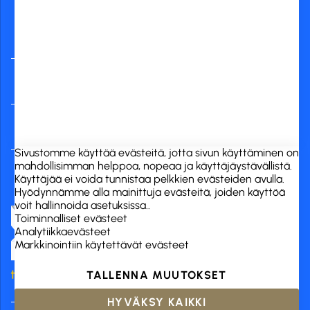
verkkopankit
RCK Finland Oy
Tuotekategoriat
Verkkokauppa
Sivustomme käyttää evästeitä, jotta sivun käyttäminen on
mahdollisimman helppoa, nopeaa ja käyttäjäystävällistä.
Käyttäjää ei voida tunnistaa pelkkien evästeiden avulla.
Hyödynnämme alla mainittuja evästeitä, joiden käyttöä
voit hallinnoida asetuksissa..
Toiminnalliset evästeet
Analytiikkaevästeet
Markkinointiin käytettävät evästeet
TALLENNA MUUTOKSET
HYVÄKSY KAIKKI