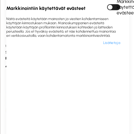
Markkino
käytett
Markkinointiin käytettävät evästeet
evästee
Näitä evästeitä käytetään mainosten ja viestien kohdentamiseen
käyttäjän kiinnostuksen mukaan. Mainoskumppanien evästeitä
käytetään käyttäjän profilointiin kiinnostuksen kohteiden ja laitteiden
perusteella. Jos et hyväksy evästeitä, et näe kohdennettua mainontaa
eri verkkosivustoilla, vaan kohdentamatonta markkinointiviestintää.
Lisätietoja
1058973
Saatavilla heti
1006517
Saatavilla heti
SINI PRO
Ei Tavaramerkkiä
Pulloharja 25mm
Gastro Tiskiharja valkoinen
4,50 €
1,30 €