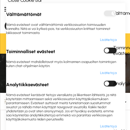
Close Cookie Bar
Välttäm
Välttämättömät
Nämä evästeet ovat välttämättömiä verkkosivuston toimivuuden
kannalta. Niitä ei voi kytkeä pois, tai verkkosivuston kriittiset toiminnot
lakkaavat toimimasta.
Lisätietoja
Oletko jo asiakkaamme? Kirjaudu sisään tai
rekisteröidy
tästä.
Toiminna
Toiminnalliset evästeet
evästee
Etusivu
Siivous ja hygienia
Siivousvälineet
Nämä evästeet mahdollistavat myös kolmannen osapuolten toimintojen
Harjat ja lakaisuvälineet
Tiskiharjat
kuten chat-ohjelmien käytön.
Lisätietoja
Tiskiharjat
Analyti
Analytiikkaevästeet
Nämä evästeet keräävät tietoja vierailuista ja liikenteen lähteistä, ja niitä
käytetään mittaamiseen sekä verkkosivuston käyttäjäkokemuksen
Suodata
parantamiseen. Evästeet auttavat meitä tunnistamaan suosituimmat
sivustot ja nähdä miten käyttäjät navigoivat sivustolla. Kaikki tiedot
yhdistetään ja ovat siten anonyymejä. Jos et hyväksy evästeitä, emme
saa käynnistäsi analytiikkatietoja emmekä voi parantaa verkkosivujen
käyttäjäkokemusta niiden perusteella.
Lisätietoja