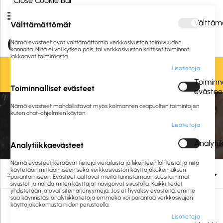
Close Cookie Bar
Välttäm
Välttämättömät
Nämä evästeet ovat välttämättömiä verkkosivuston toimivuuden
kannalta. Niitä ei voi kytkeä pois, tai verkkosivuston kriittiset toiminnot
lakkaavat toimimasta.
Lisätietoja
Oletko jo asiakkaamme? Kirjaudu sisään tai
rekisteröidy
tästä.
Toiminna
Toiminnalliset evästeet
evästee
Etusivu
Siivous ja hygienia
Siivousvälineet
Nämä evästeet mahdollistavat myös kolmannen osapuolten toimintojen
Puhdistusliinat ja pyyhintävälineet
kuten chat-ohjelmien käytön.
Lisätietoja
Puhdistusliinat ja pyyhintävälineet
Analyti
Analytiikkaevästeet
Nämä evästeet keräävät tietoja vierailuista ja liikenteen lähteistä, ja niitä
käytetään mittaamiseen sekä verkkosivuston käyttäjäkokemuksen
Suodata
parantamiseen. Evästeet auttavat meitä tunnistamaan suosituimmat
sivustot ja nähdä miten käyttäjät navigoivat sivustolla. Kaikki tiedot
yhdistetään ja ovat siten anonyymejä. Jos et hyväksy evästeitä, emme
saa käynnistäsi analytiikkatietoja emmekä voi parantaa verkkosivujen
käyttäjäkokemusta niiden perusteella.
Lisätietoja