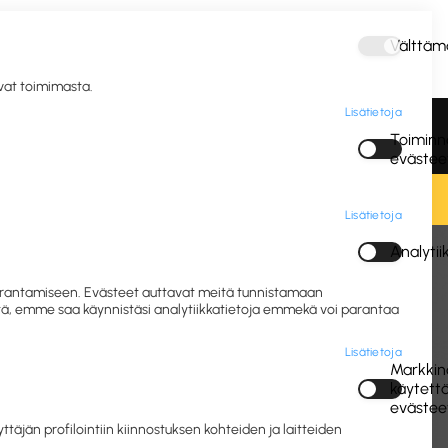
Välttäm
Kirjaudu
avat toimimasta.
Lisätietoja
vous ja
Postitus ja
Vastuulliset IT- ja
Toiminna
gienia
pakkaus
mobiililaitteet
evästee
Lisätietoja
Analyti
nti ja säilytys
Arkistokotelot
 parantamiseen. Evästeet auttavat meitä tunnistamaan
eitä, emme saa käynnistäsi analytiikkatietoja emmekä voi parantaa
Lisätietoja
Markkino
käytett
evästee
jän profilointiin kiinnostuksen kohteiden ja laitteiden