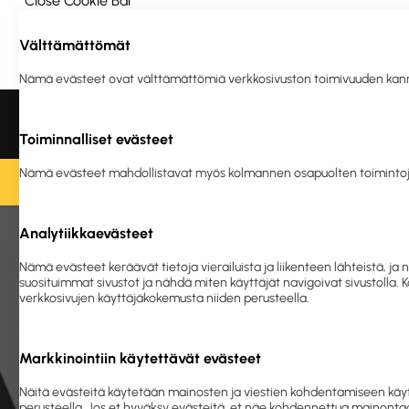
Close Cookie Bar
Välttämättömät
Ota yhteyttä
Meistä
Vastuullisuus
Nämä evästeet ovat välttämättömiä verkkosivuston toimivuuden kannalta
Liikelahjat ja
Tulostus
Ergonomia
Turva
logotuotteet
ja en
Toiminnalliset evästeet
Nämä evästeet mahdollistavat myös kolmannen osapuolten toimintoj
O
Analytiikkaevästeet
Etusivu
Toimistolaitteet ja 
Nämä evästeet keräävät tietoja vierailuista ja liikenteen lähteistä,
suosituimmat sivustot ja nähdä miten käyttäjät navigoivat sivustolla.
verkkosivujen käyttäjäkokemusta niiden perusteella.
Markkinointiin käytettävät evästeet
Näitä evästeitä käytetään mainosten ja viestien kohdentamiseen käyt
perusteella. Jos et hyväksy evästeitä, et näe kohdennettua mainontaa