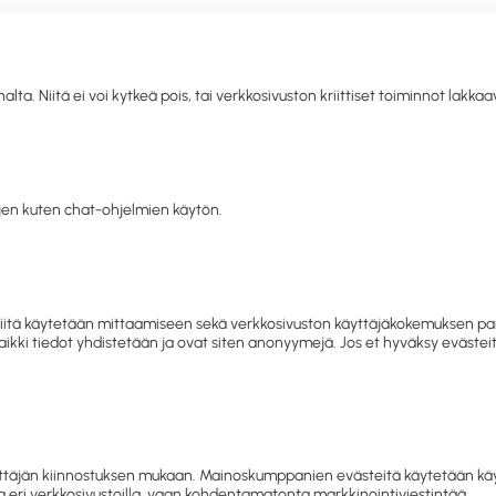
. Niitä ei voi kytkeä pois, tai verkkosivuston kriittiset toiminnot lakka
llisuus
Toimistolaitteet ja
IT
Mobiili
Kahvio
Sii
siapu
-tarvikkeet
tarvikkeet
hy
en kuten chat-ohjelmien käytön.
letko jo asiakkaamme? Kirjaudu sisään tai rekisteröidy
tästä.
-tarvikkeet
Paperidokumenttien arkistointi ja säilytys
Arkistoi
 ja niitä käytetään mittaamiseen sekä verkkosivuston käyttäjäkokemuksen
 Kaikki tiedot yhdistetään ja ovat siten anonyymejä. Jos et hyväksy eväst
Arkistokotelot
Arkistointi ja säilytys
täjän kiinnostuksen mukaan. Mainoskumppanien evästeitä käytetään käyttä
 eri verkkosivustoilla, vaan kohdentamatonta markkinointiviestintää.