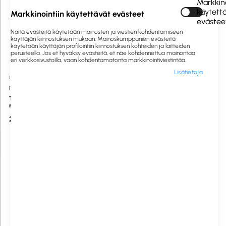
Markkino
käytett
Markkinointiin käytettävät evästeet
evästee
Näitä evästeitä käytetään mainosten ja viestien kohdentamiseen
käyttäjän kiinnostuksen mukaan. Mainoskumppanien evästeitä
käytetään käyttäjän profilointiin kiinnostuksen kohteiden ja laitteiden
perusteella. Jos et hyväksy evästeitä, et näe kohdennettua mainontaa
eri verkkosivustoilla, vaan kohdentamatonta markkinointiviestintää.
Lisätietoja
1058499
Tilaustuote
1058538
Saatavilla heti
Berner Pro
Eko
Taitoskostutin 500ml
Selluvanu 20x30cm 5kg
muovipullolle (vanha 28mm)
27,78 €
50,00 €