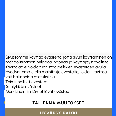
verkkopankit
RCK Finland Oy
Tuotekategoriat
Verkkokauppa
Sivustomme käyttää evästeitä, jotta sivun käyttäminen on
mahdollisimman helppoa, nopeaa ja käyttäjäystävällistä.
Käyttäjää ei voida tunnistaa pelkkien evästeiden avulla.
Hyödynnämme alla mainittuja evästeitä, joiden käyttöä
voit hallinnoida asetuksissa..
Toiminnalliset evästeet
Analytiikkaevästeet
Markkinointiin käytettävät evästeet
TALLENNA MUUTOKSET
HYVÄKSY KAIKKI