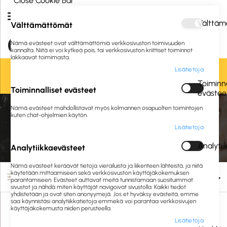
Close Cookie Bar
Välttäm
Välttämättömät
Nämä evästeet ovat välttämättömiä verkkosivuston toimivuuden
kannalta. Niitä ei voi kytkeä pois, tai verkkosivuston kriittiset toiminnot
lakkaavat toimimasta.
Lisätietoja
Oletko jo asiakkaamme? Kirjaudu sisään tai
rekisteröidy
tästä.
Toiminna
Toiminnalliset evästeet
evästee
Etusivu
Siivous ja hygienia
Terveydenhuolto
Nämä evästeet mahdollistavat myös kolmannen osapuolten toimintojen
Muut terveydenhuollon hoitotarvikkeet
kuten chat-ohjelmien käytön.
Lisätietoja
Muut terveydenhuollon hoitotarvikkeet
Analyti
Analytiikkaevästeet
Nämä evästeet keräävät tietoja vierailuista ja liikenteen lähteistä, ja niitä
käytetään mittaamiseen sekä verkkosivuston käyttäjäkokemuksen
Suodata
parantamiseen. Evästeet auttavat meitä tunnistamaan suosituimmat
sivustot ja nähdä miten käyttäjät navigoivat sivustolla. Kaikki tiedot
yhdistetään ja ovat siten anonyymejä. Jos et hyväksy evästeitä, emme
saa käynnistäsi analytiikkatietoja emmekä voi parantaa verkkosivujen
käyttäjäkokemusta niiden perusteella.
Lisätietoja