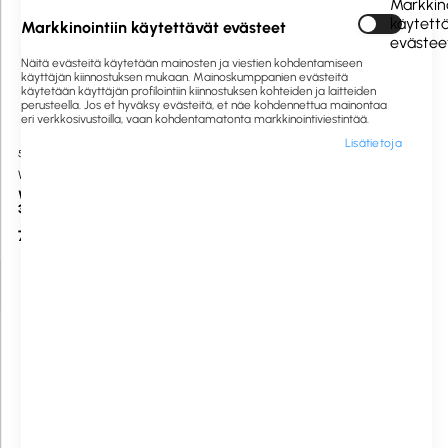
Markkino
käytett
Markkinointiin käytettävät evästeet
evästee
Näitä evästeitä käytetään mainosten ja viestien kohdentamiseen
käyttäjän kiinnostuksen mukaan. Mainoskumppanien evästeitä
käytetään käyttäjän profilointiin kiinnostuksen kohteiden ja laitteiden
perusteella. Jos et hyväksy evästeitä, et näe kohdennettua mainontaa
eri verkkosivustoilla, vaan kohdentamatonta markkinointiviestintää.
Lisätietoja
530422
Saatavilla heti
530123
Saatavilla heti
Wettex
Diversey
Wettex Soft and Fresh -sieniliina
Suma Lavette puhdistusliina
3m
36x51cm sininen
7,88 €
1,00 €