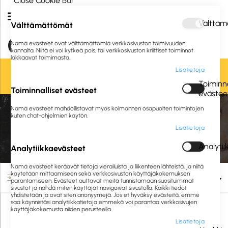
Close Cookie Bar
Välttäm
Välttämättömät
Nämä evästeet ovat välttämättömiä verkkosivuston toimivuuden
kannalta. Niitä ei voi kytkeä pois, tai verkkosivuston kriittiset toiminnot
lakkaavat toimimasta.
Lisätietoja
Oletko jo asiakkaamme? Kirjaudu sisään tai
rekisteröidy
tästä.
Toiminna
Toiminnalliset evästeet
evästee
Etusivu
Siivous ja hygienia
Siivousvälineet
Nämä evästeet mahdollistavat myös kolmannen osapuolten toimintojen
Puhdistusliinat ja pyyhintävälineet
Keittiö- ja yleispuhdistusliinat
kuten chat-ohjelmien käytön.
Lisätietoja
Keittiö- ja yleispuhdistusliinat
Analyti
Analytiikkaevästeet
Nämä evästeet keräävät tietoja vierailuista ja liikenteen lähteistä, ja niitä
käytetään mittaamiseen sekä verkkosivuston käyttäjäkokemuksen
Suodata
parantamiseen. Evästeet auttavat meitä tunnistamaan suosituimmat
sivustot ja nähdä miten käyttäjät navigoivat sivustolla. Kaikki tiedot
yhdistetään ja ovat siten anonyymejä. Jos et hyväksy evästeitä, emme
saa käynnistäsi analytiikkatietoja emmekä voi parantaa verkkosivujen
käyttäjäkokemusta niiden perusteella.
Lisätietoja