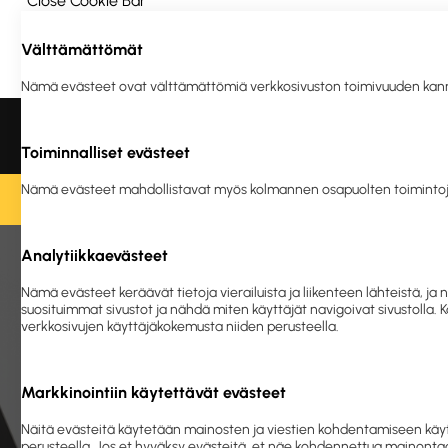
Close Cookie Bar
Välttämättömät
Ota yhteyttä
Meistä
Vastuullisuus
Nämä evästeet ovat välttämättömiä verkkosivuston toimivuuden kannalta
Liikelahjat ja
Tulostus
Ergonomia
Turva
logotuotteet
ja en
Toiminnalliset evästeet
Nämä evästeet mahdollistavat myös kolmannen osapuolten toimintoj
O
Analytiikkaevästeet
Etusivu
Toimistolaitteet ja -ta
Nämä evästeet keräävät tietoja vierailuista ja liikenteen lähteistä,
suosituimmat sivustot ja nähdä miten käyttäjät navigoivat sivustolla.
verkkosivujen käyttäjäkokemusta niiden perusteella.
Markkinointiin käytettävät evästeet
Näitä evästeitä käytetään mainosten ja viestien kohdentamiseen käyt
perusteella. Jos et hyväksy evästeitä, et näe kohdennettua mainontaa