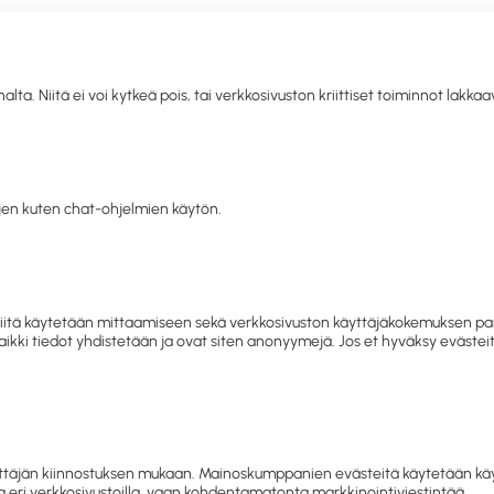
. Niitä ei voi kytkeä pois, tai verkkosivuston kriittiset toiminnot lakka
llisuus
Toimistolaitteet ja
IT
Mobiili
Kahvio
Sii
siapu
-tarvikkeet
tarvikkeet
hy
en kuten chat-ohjelmien käytön.
letko jo asiakkaamme? Kirjaudu sisään tai rekisteröidy
tästä.
rvikkeet
Kynät ja kirjoitusvälineet
Kynät
Lasten taiteilijatar
 ja niitä käytetään mittaamiseen sekä verkkosivuston käyttäjäkokemuksen
 Kaikki tiedot yhdistetään ja ovat siten anonyymejä. Jos et hyväksy eväst
Kasvomaalit ja tatuointi
Lasten taiteilijatarvikkeet
täjän kiinnostuksen mukaan. Mainoskumppanien evästeitä käytetään käyttä
 eri verkkosivustoilla, vaan kohdentamatonta markkinointiviestintää.