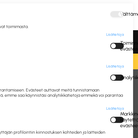
Välttäm
Kirjaudu
avat toimimasta.
Lisätietoja
vous ja
Postitus ja
Vastuulliset IT- ja
Toiminna
gienia
pakkaus
mobiililaitteet
evästee
Lisätietoja
Analyti
vikkeet
Kasvomaalit ja tatuointi
 parantamiseen. Evästeet auttavat meitä tunnistamaan
eitä, emme saa käynnistäsi analytiikkatietoja emmekä voi parantaa
Lisätietoja
Markkino
käytett
evästee
jän profilointiin kiinnostuksen kohteiden ja laitteiden