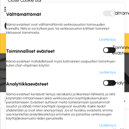
Close Cookie Bar
Välttäm
Välttämättömät
Nämä evästeet ovat välttämättömiä verkkosivuston toimivuuden
kannalta. Niitä ei voi kytkeä pois, tai verkkosivuston kriittiset toiminnot
lakkaavat toimimasta.
Lisätietoja
Oletko jo asiakkaamme? Kirjaudu sisään tai
rekisteröidy
tästä.
Toiminna
Toiminnalliset evästeet
evästee
Etusivu
Toimistolaitteet ja -tarvikkeet
Nämä evästeet mahdollistavat myös kolmannen osapuolten toimintojen
Paristot, ladattavat paristot ja akut
Ladattavat paristot
kuten chat-ohjelmien käytön.
Lisätietoja
Ladattavat paristot
Analyti
Analytiikkaevästeet
Nämä evästeet keräävät tietoja vierailuista ja liikenteen lähteistä, ja niitä
käytetään mittaamiseen sekä verkkosivuston käyttäjäkokemuksen
Suodata
parantamiseen. Evästeet auttavat meitä tunnistamaan suosituimmat
sivustot ja nähdä miten käyttäjät navigoivat sivustolla. Kaikki tiedot
yhdistetään ja ovat siten anonyymejä. Jos et hyväksy evästeitä, emme
saa käynnistäsi analytiikkatietoja emmekä voi parantaa verkkosivujen
käyttäjäkokemusta niiden perusteella.
Lisätietoja