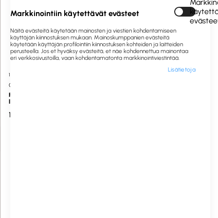
Markkino
käytett
Markkinointiin käytettävät evästeet
evästee
Näitä evästeitä käytetään mainosten ja viestien kohdentamiseen
käyttäjän kiinnostuksen mukaan. Mainoskumppanien evästeitä
käytetään käyttäjän profilointiin kiinnostuksen kohteiden ja laitteiden
perusteella. Jos et hyväksy evästeitä, et näe kohdennettua mainontaa
eri verkkosivustoilla, vaan kohdentamatonta markkinointiviestintää.
Lisätietoja
1008884
Saatavilla heti
202069
Saatavilla heti
GP
VARTA
Recyko Pro LR6/AA akkuparisto
Recharge Accu Power AAA akku
ladattava 2000mAh 1,2V 4 kpl
800 mAh 4 kpl/pak
19,24 €
14,05 €