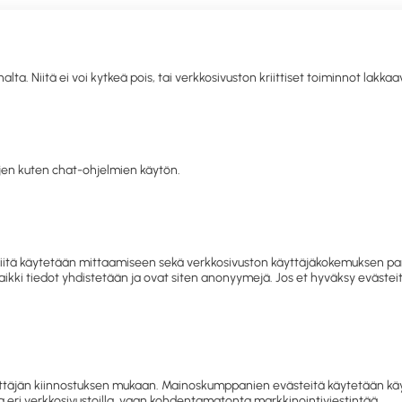
. Niitä ei voi kytkeä pois, tai verkkosivuston kriittiset toiminnot lakka
llisuus
Toimistolaitteet ja
IT
Mobiili
Kahvio
Sii
siapu
-tarvikkeet
tarvikkeet
hy
en kuten chat-ohjelmien käytön.
letko jo asiakkaamme? Kirjaudu sisään tai rekisteröidy
tästä.
sivu
Siivous ja hygienia
Siivousvälineet
Lattiavälineet
Va
 ja niitä käytetään mittaamiseen sekä verkkosivuston käyttäjäkokemuksen
 Kaikki tiedot yhdistetään ja ovat siten anonyymejä. Jos et hyväksy eväst
Varret
Lattiavälineet
täjän kiinnostuksen mukaan. Mainoskumppanien evästeitä käytetään käyttä
 eri verkkosivustoilla, vaan kohdentamatonta markkinointiviestintää.