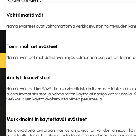
Close Cookie Bar
Välttämättömät
Ota yhteyttä
Meistä
Vastuullisuus
Nämä evästeet ovat välttämättömiä verkkosivuston toimivuuden kannalta
Liikelahjat ja
Tulostus
Ergonomia
Turva
logotuotteet
ja en
Toiminnalliset evästeet
Nämä evästeet mahdollistavat myös kolmannen osapuolten toimintoj
O
Analytiikkaevästeet
Etu
Nämä evästeet keräävät tietoja vierailuista ja liikenteen lähteistä,
suosituimmat sivustot ja nähdä miten käyttäjät navigoivat sivustolla.
verkkosivujen käyttäjäkokemusta niiden perusteella.
Markkinointiin käytettävät evästeet
Näitä evästeitä käytetään mainosten ja viestien kohdentamiseen käyt
perusteella. Jos et hyväksy evästeitä, et näe kohdennettua mainontaa