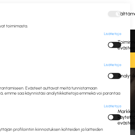
Välttäm
Kirjaudu
avat toimimasta.
Lisätietoja
vous ja
Postitus ja
Vastuulliset IT- ja
Toiminna
gienia
pakkaus
mobiililaitteet
evästee
Lisätietoja
Analyti
rret
 parantamiseen. Evästeet auttavat meitä tunnistamaan
eitä, emme saa käynnistäsi analytiikkatietoja emmekä voi parantaa
Lisätietoja
Markkino
käytett
evästee
jän profilointiin kiinnostuksen kohteiden ja laitteiden