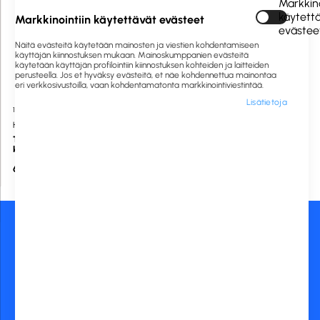
Markkino
käytett
Markkinointiin käytettävät evästeet
evästee
Näitä evästeitä käytetään mainosten ja viestien kohdentamiseen
käyttäjän kiinnostuksen mukaan. Mainoskumppanien evästeitä
käytetään käyttäjän profilointiin kiinnostuksen kohteiden ja laitteiden
perusteella. Jos et hyväksy evästeitä, et näe kohdennettua mainontaa
eri verkkosivustoilla, vaan kohdentamatonta markkinointiviestintää.
Lisätietoja
1060874
Saatavilla heti
HETI
Tahraton spray 750ml
käyttövalmis tahranpoistoaine
6,74 €
Asiakaspalvelu:
Maksutavat:
020 775 0444
asiakaspalvelu@rckfinland.fi