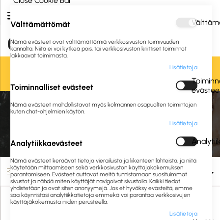
Close Cookie Bar
Välttäm
Välttämättömät
Nämä evästeet ovat välttämättömiä verkkosivuston toimivuuden
kannalta. Niitä ei voi kytkeä pois, tai verkkosivuston kriittiset toiminnot
lakkaavat toimimasta.
Lisätietoja
Oletko jo asiakkaamme? Kirjaudu sisään tai
rekisteröidy
tästä.
Toiminna
Toiminnalliset evästeet
evästee
Etusivu
Siivous ja hygienia
Pesuaineet ja puhdistusaineet
Nämä evästeet mahdollistavat myös kolmannen osapuolten toimintojen
Pintojen puhdistus
Tekstiilipintojen ja verhoilujen puhdistusaineet
kuten chat-ohjelmien käytön.
Lisätietoja
Tekstiilipintojen ja verhoilujen puhdistusaineet
Analyti
Analytiikkaevästeet
Nämä evästeet keräävät tietoja vierailuista ja liikenteen lähteistä, ja niitä
käytetään mittaamiseen sekä verkkosivuston käyttäjäkokemuksen
Suodata
parantamiseen. Evästeet auttavat meitä tunnistamaan suosituimmat
sivustot ja nähdä miten käyttäjät navigoivat sivustolla. Kaikki tiedot
yhdistetään ja ovat siten anonyymejä. Jos et hyväksy evästeitä, emme
saa käynnistäsi analytiikkatietoja emmekä voi parantaa verkkosivujen
käyttäjäkokemusta niiden perusteella.
Lisätietoja