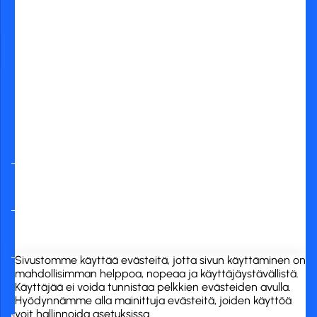
Yleisimmät
verkkopankit
RCK Finland Oy
Tuotekategoriat
Verkkokauppa
Sivustomme käyttää evästeitä, jotta sivun käyttäminen on
mahdollisimman helppoa, nopeaa ja käyttäjäystävällistä.
Käyttäjää ei voida tunnistaa pelkkien evästeiden avulla.
Hyödynnämme alla mainittuja evästeitä, joiden käyttöä
voit hallinnoida asetuksissa..