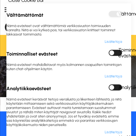
Close Cookie Bar
Välttäm
Välttämättömät
Nämä evästeet ovat välttämättömiä verkkosivuston toimivuuden
kannalta. Niitä ei voi kytkeä pois, tai verkkosivuston kriittiset toiminnot
lakkaavat toimimasta.
Lisätietoja
Oletko jo asiakkaamme? Kirjaudu sisään tai
rekisteröidy
tästä.
Toiminna
Toiminnalliset evästeet
evästee
Etusivu
Liikelahjat ja logotuotteet
Liikelahjat
Nämä evästeet mahdollistavat myös kolmannen osapuolten toimintojen
Vapaa-aika ja ulkoilu
Kosmetiikka
kuten chat-ohjelmien käytön.
Lisätietoja
Kosmetiikka
Analyti
Analytiikkaevästeet
Nämä evästeet keräävät tietoja vierailuista ja liikenteen lähteistä, ja niitä
Hakuehtoihin sopivia tuotteita ei löydy.
käytetään mittaamiseen sekä verkkosivuston käyttäjäkokemuksen
parantamiseen. Evästeet auttavat meitä tunnistamaan suosituimmat
sivustot ja nähdä miten käyttäjät navigoivat sivustolla. Kaikki tiedot
yhdistetään ja ovat siten anonyymejä. Jos et hyväksy evästeitä, emme
saa käynnistäsi analytiikkatietoja emmekä voi parantaa verkkosivujen
Asiakaspalvelu:
Maksutavat:
käyttäjäkokemusta niiden perusteella.
Lisätietoja