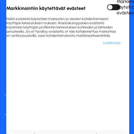
Markkino
020 775 0444
käytett
Markkinointiin käytettävät evästeet
asiakaspalvelu@rckfinland.fi
evästee
Näitä evästeitä käytetään mainosten ja viestien kohdentamiseen
käyttäjän kiinnostuksen mukaan. Mainoskumppanien evästeitä
käytetään käyttäjän profilointiin kiinnostuksen kohteiden ja laitteiden
perusteella. Jos et hyväksy evästeitä, et näe kohdennettua mainontaa
eri verkkosivustoilla, vaan kohdentamatonta markkinointiviestintää.
Lisätietoja
Yleisimmät
verkkopankit
RCK Finland Oy
Tuotekategoriat
Verkkokauppa