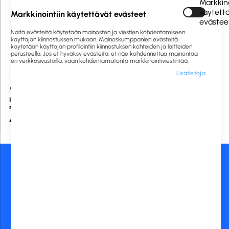
Markkino
käytett
Markkinointiin käytettävät evästeet
evästee
Näitä evästeitä käytetään mainosten ja viestien kohdentamiseen
käyttäjän kiinnostuksen mukaan. Mainoskumppanien evästeitä
käytetään käyttäjän profilointiin kiinnostuksen kohteiden ja laitteiden
perusteella. Jos et hyväksy evästeitä, et näe kohdennettua mainontaa
eri verkkosivustoilla, vaan kohdentamatonta markkinointiviestintää.
Lisätietoja
1061003
Saatavilla heti
McLean
Ikkunankuivain 35cm
muovikahvalla
4,00 €
Asiakaspalvelu:
Maksutavat:
020 775 0444
asiakaspalvelu@rckfinland.fi