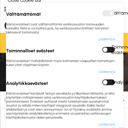
Close Cookie Bar
Välttäm
Välttämättömät
Nämä evästeet ovat välttämättömiä verkkosivuston toimivuuden
kannalta. Niitä ei voi kytkeä pois, tai verkkosivuston kriittiset toiminnot
lakkaavat toimimasta.
Lisätietoja
Oletko jo asiakkaamme? Kirjaudu sisään tai
rekisteröidy
tästä.
Toiminna
Toiminnalliset evästeet
evästee
Etusivu
Siivous ja hygienia
Siivousvälineet
Ikkunanpesuvälineet
Nämä evästeet mahdollistavat myös kolmannen osapuolten toimintojen
Ikkunankuivaimet
kuten chat-ohjelmien käytön.
Lisätietoja
Ikkunankuivaimet
Analyti
Analytiikkaevästeet
Nämä evästeet keräävät tietoja vierailuista ja liikenteen lähteistä, ja niitä
käytetään mittaamiseen sekä verkkosivuston käyttäjäkokemuksen
Suodata
parantamiseen. Evästeet auttavat meitä tunnistamaan suosituimmat
sivustot ja nähdä miten käyttäjät navigoivat sivustolla. Kaikki tiedot
yhdistetään ja ovat siten anonyymejä. Jos et hyväksy evästeitä, emme
saa käynnistäsi analytiikkatietoja emmekä voi parantaa verkkosivujen
käyttäjäkokemusta niiden perusteella.
Lisätietoja