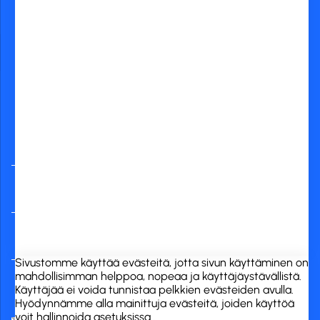
Yleisimmät
verkkopankit
RCK Finland Oy
Tuotekategoriat
Verkkokauppa
Sivustomme käyttää evästeitä, jotta sivun käyttäminen on
mahdollisimman helppoa, nopeaa ja käyttäjäystävällistä.
Käyttäjää ei voida tunnistaa pelkkien evästeiden avulla.
Hyödynnämme alla mainittuja evästeitä, joiden käyttöä
voit hallinnoida asetuksissa..