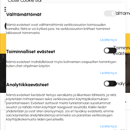
Close Cookie Bar
Välttäm
Välttämättömät
Nämä evästeet ovat välttämättömiä verkkosivuston toimivuuden
kannalta. Niitä ei voi kytkeä pois, tai verkkosivuston kriittiset toiminnot
lakkaavat toimimasta.
Lisätietoja
Oletko jo asiakkaamme? Kirjaudu sisään tai
rekisteröidy
tästä.
Toiminna
Toiminnalliset evästeet
evästee
Etusivu
Siivous ja hygienia
Siivousvälineet
Siivousvaunut ja säilytys
Nämä evästeet mahdollistavat myös kolmannen osapuolten toimintojen
Kuivaustelineet
kuten chat-ohjelmien käytön.
Lisätietoja
Kuivaustelineet
Analyti
Analytiikkaevästeet
Nämä evästeet keräävät tietoja vierailuista ja liikenteen lähteistä, ja niitä
käytetään mittaamiseen sekä verkkosivuston käyttäjäkokemuksen
Suodata
parantamiseen. Evästeet auttavat meitä tunnistamaan suosituimmat
sivustot ja nähdä miten käyttäjät navigoivat sivustolla. Kaikki tiedot
yhdistetään ja ovat siten anonyymejä. Jos et hyväksy evästeitä, emme
saa käynnistäsi analytiikkatietoja emmekä voi parantaa verkkosivujen
käyttäjäkokemusta niiden perusteella.
Lisätietoja