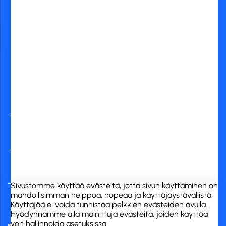
Yleisimmät
verkkopankit
RCK Finland Oy
Tuotekategoriat
Verkkokauppa
Sivustomme käyttää evästeitä, jotta sivun käyttäminen on
mahdollisimman helppoa, nopeaa ja käyttäjäystävällistä.
Käyttäjää ei voida tunnistaa pelkkien evästeiden avulla.
Hyödynnämme alla mainittuja evästeitä, joiden käyttöä
voit hallinnoida asetuksissa..