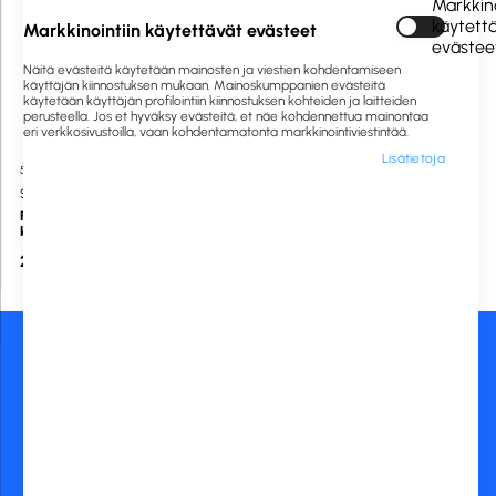
Markkino
käytett
Markkinointiin käytettävät evästeet
evästee
Näitä evästeitä käytetään mainosten ja viestien kohdentamiseen
käyttäjän kiinnostuksen mukaan. Mainoskumppanien evästeitä
käytetään käyttäjän profilointiin kiinnostuksen kohteiden ja laitteiden
perusteella. Jos et hyväksy evästeitä, et näe kohdennettua mainontaa
eri verkkosivustoilla, vaan kohdentamatonta markkinointiviestintää.
Lisätietoja
530104
Saatavilla heti
Sini
Pyykinkuivausteline 9m
kuivaustilaa
22,00 €
Asiakaspalvelu:
Maksutavat:
020 775 0444
asiakaspalvelu@rckfinland.fi