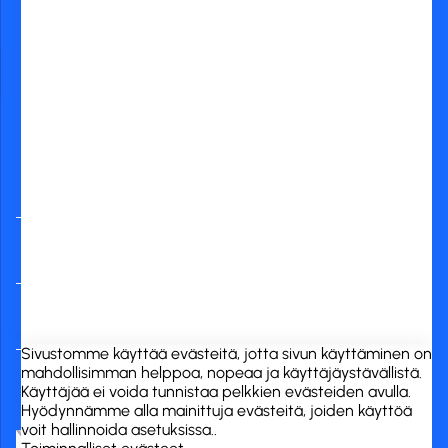
Yleisimmät
verkkopankit
RCK Finland Oy
Tuotekategoriat
Verkkokauppa
Sivustomme käyttää evästeitä, jotta sivun käyttäminen on
mahdollisimman helppoa, nopeaa ja käyttäjäystävällistä.
Käyttäjää ei voida tunnistaa pelkkien evästeiden avulla.
Hyödynnämme alla mainittuja evästeitä, joiden käyttöä
voit hallinnoida asetuksissa..