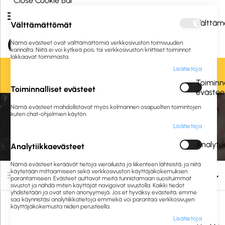
Close Cookie Bar
Välttäm
Välttämättömät
Nämä evästeet ovat välttämättömiä verkkosivuston toimivuuden
kannalta. Niitä ei voi kytkeä pois, tai verkkosivuston kriittiset toiminnot
lakkaavat toimimasta.
Lisätietoja
Oletko jo asiakkaamme? Kirjaudu sisään tai
rekisteröidy
tästä.
Toiminna
Toiminnalliset evästeet
evästee
Etusivu
Siivous ja hygienia
Pesuaineet ja puhdistusaineet
Nämä evästeet mahdollistavat myös kolmannen osapuolten toimintojen
Annostelu ja merkintä
Annostelujärjestelmät
kuten chat-ohjelmien käytön.
Lisätietoja
Annostelujärjestelmät
Analyti
Analytiikkaevästeet
Nämä evästeet keräävät tietoja vierailuista ja liikenteen lähteistä, ja niitä
käytetään mittaamiseen sekä verkkosivuston käyttäjäkokemuksen
Suodata
parantamiseen. Evästeet auttavat meitä tunnistamaan suosituimmat
sivustot ja nähdä miten käyttäjät navigoivat sivustolla. Kaikki tiedot
yhdistetään ja ovat siten anonyymejä. Jos et hyväksy evästeitä, emme
saa käynnistäsi analytiikkatietoja emmekä voi parantaa verkkosivujen
käyttäjäkokemusta niiden perusteella.
Lisätietoja