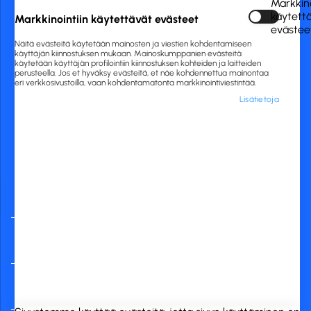
Markkino
020 775 0444
käytett
Markkinointiin käytettävät evästeet
asiakaspalvelu@rckfinland.fi
evästee
Näitä evästeitä käytetään mainosten ja viestien kohdentamiseen
käyttäjän kiinnostuksen mukaan. Mainoskumppanien evästeitä
käytetään käyttäjän profilointiin kiinnostuksen kohteiden ja laitteiden
perusteella. Jos et hyväksy evästeitä, et näe kohdennettua mainontaa
eri verkkosivustoilla, vaan kohdentamatonta markkinointiviestintää.
Lisätietoja
Yleisimmät
verkkopankit
RCK Finland Oy
Tuotekategoriat
Verkkokauppa