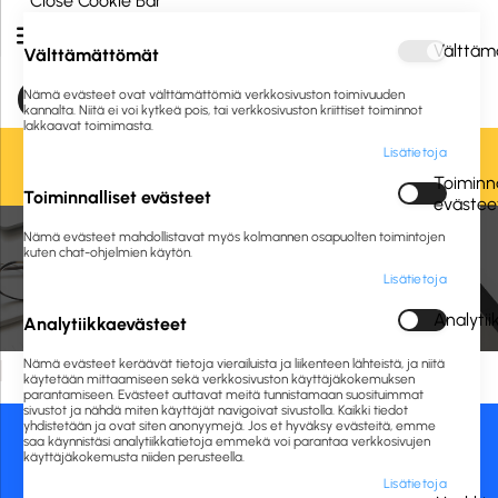
Close Cookie Bar
Välttäm
Välttämättömät
Nämä evästeet ovat välttämättömiä verkkosivuston toimivuuden
kannalta. Niitä ei voi kytkeä pois, tai verkkosivuston kriittiset toiminnot
lakkaavat toimimasta.
Lisätietoja
Oletko jo asiakkaamme? Kirjaudu sisään tai
rekisteröidy
tästä.
Toiminna
Toiminnalliset evästeet
evästee
Nämä evästeet mahdollistavat myös kolmannen osapuolten toimintojen
Etusivu
Toimistolaitteet ja -tarvikkeet
Kalenterit
Seinäkalenterit
kuten chat-ohjelmien käytön.
Lisätietoja
Seinäkalenterit
Analyti
Analytiikkaevästeet
Nämä evästeet keräävät tietoja vierailuista ja liikenteen lähteistä, ja niitä
Hakuehtoihin sopivia tuotteita ei löydy.
käytetään mittaamiseen sekä verkkosivuston käyttäjäkokemuksen
parantamiseen. Evästeet auttavat meitä tunnistamaan suosituimmat
sivustot ja nähdä miten käyttäjät navigoivat sivustolla. Kaikki tiedot
yhdistetään ja ovat siten anonyymejä. Jos et hyväksy evästeitä, emme
saa käynnistäsi analytiikkatietoja emmekä voi parantaa verkkosivujen
Asiakaspalvelu:
Maksutavat:
käyttäjäkokemusta niiden perusteella.
Lisätietoja