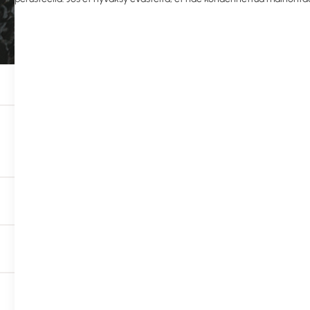
Suodata tuotteita (34)
Saatavuus
Brändi
Ympäristömerkit
Kategoria
550515