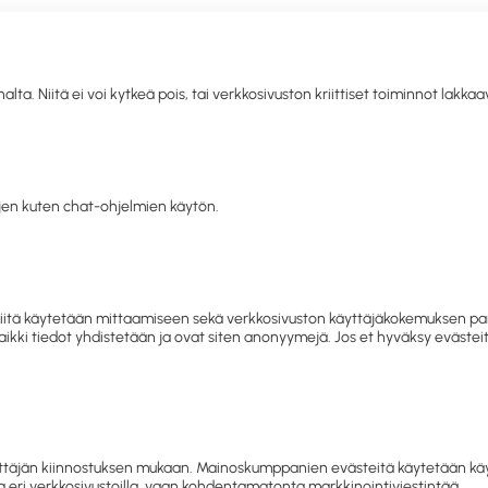
. Niitä ei voi kytkeä pois, tai verkkosivuston kriittiset toiminnot lakka
llisuus
Toimistolaitteet ja
IT
Mobiili
Kahvio
Sii
siapu
-tarvikkeet
tarvikkeet
hy
en kuten chat-ohjelmien käytön.
letko jo asiakkaamme? Kirjaudu sisään tai rekisteröidy
tästä.
tusivu
Siivous ja hygienia
Henkilönsuojaimet
Suojavaatte
 ja niitä käytetään mittaamiseen sekä verkkosivuston käyttäjäkokemuksen
 Kaikki tiedot yhdistetään ja ovat siten anonyymejä. Jos et hyväksy eväst
Suojavaatteet
kilönsuojaimet
Suojatakit
Suojahaalarit
E
täjän kiinnostuksen mukaan. Mainoskumppanien evästeitä käytetään käyttä
 eri verkkosivustoilla, vaan kohdentamatonta markkinointiviestintää.