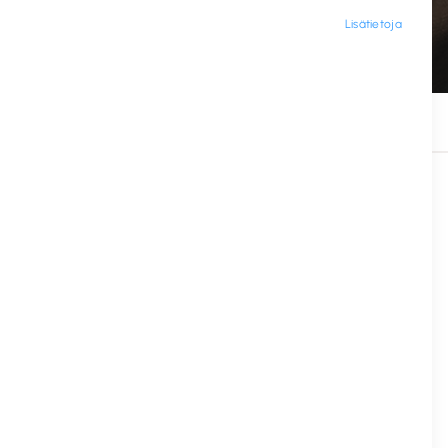
Lisätietoja
Tuotenimi
550501