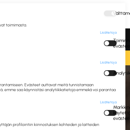
Välttäm
Kirjaudu
avat toimimasta.
Lisätietoja
vous ja
Postitus ja
Vastuulliset IT- ja
Toiminna
gienia
pakkaus
mobiililaitteet
evästee
Lisätietoja
Analyti
et
 parantamiseen. Evästeet auttavat meitä tunnistamaan
eitä, emme saa käynnistäsi analytiikkatietoja emmekä voi parantaa
Lisätietoja
Markkino
käytett
evästee
siliinat
jän profilointiin kiinnostuksen kohteiden ja laitteiden