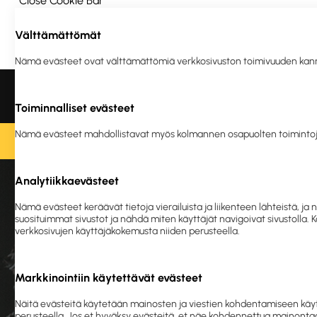
Close Cookie Bar
Välttämättömät
Ota yhteyttä
Meistä
Vastuullisuus
Nämä evästeet ovat välttämättömiä verkkosivuston toimivuuden kannalta
Liikelahjat ja
Tulostus
Ergonomia
Turva
logotuotteet
ja en
Toiminnalliset evästeet
Nämä evästeet mahdollistavat myös kolmannen osapuolten toimintoj
O
Analytiikkaevästeet
E
Nämä evästeet keräävät tietoja vierailuista ja liikenteen lähteistä,
suosituimmat sivustot ja nähdä miten käyttäjät navigoivat sivustolla.
verkkosivujen käyttäjäkokemusta niiden perusteella.
Markkinointiin käytettävät evästeet
Hen
Näitä evästeitä käytetään mainosten ja viestien kohdentamiseen käyt
perusteella. Jos et hyväksy evästeitä, et näe kohdennettua mainontaa