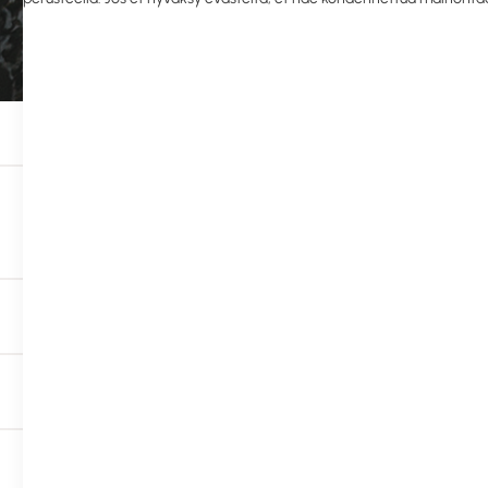
Suodata tuotteita (23)
Saatavuus
Brändi
Ympäristömerkit
Kategoria
1065104