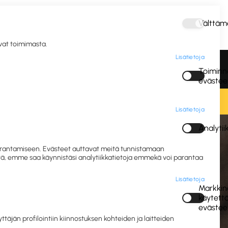
Välttäm
Kirjaudu
avat toimimasta.
Lisätietoja
vous ja
Postitus ja
Vastuulliset IT- ja
Toiminna
gienia
pakkaus
mobiililaitteet
evästee
Lisätietoja
Analyti
yhintäpaperit
 parantamiseen. Evästeet auttavat meitä tunnistamaan
eitä, emme saa käynnistäsi analytiikkatietoja emmekä voi parantaa
Lisätietoja
Markkino
käytett
evästee
opyyhkeet
jän profilointiin kiinnostuksen kohteiden ja laitteiden