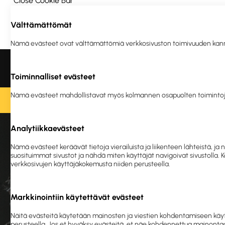
Close Cookie Bar
Välttämättömät
Ota yhteyttä
Meistä
Vastuullisuus
Nämä evästeet ovat välttämättömiä verkkosivuston toimivuuden kannalta
Liikelahjat ja
Tulostus
Ergonomia
Turva
logotuotteet
ja en
Toiminnalliset evästeet
Nämä evästeet mahdollistavat myös kolmannen osapuolten toimintoj
O
Analytiikkaevästeet
Etusivu
Sii
Nämä evästeet keräävät tietoja vierailuista ja liikenteen lähteistä,
suosituimmat sivustot ja nähdä miten käyttäjät navigoivat sivustolla.
verkkosivujen käyttäjäkokemusta niiden perusteella.
Markkinointiin käytettävät evästeet
Pehmo-
Näitä evästeitä käytetään mainosten ja viestien kohdentamiseen käyt
perusteella. Jos et hyväksy evästeitä, et näe kohdennettua mainontaa