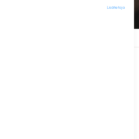
Lisätietoja
Tuotenimi
530668