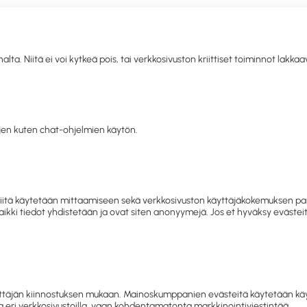
. Niitä ei voi kytkeä pois, tai verkkosivuston kriittiset toiminnot lakka
llisuus
Toimistolaitteet ja
IT
Mobiili
Kahvio
Sii
siapu
-tarvikkeet
tarvikkeet
hy
en kuten chat-ohjelmien käytön.
letko jo asiakkaamme? Kirjaudu sisään tai rekisteröidy
tästä.
vous ja hygienia
Pehmo-ja hygieniapaperit
Teollisuus- ja py
 ja niitä käytetään mittaamiseen sekä verkkosivuston käyttäjäkokemuksen
 Kaikki tiedot yhdistetään ja ovat siten anonyymejä. Jos et hyväksy eväst
Teollisuus- ja pyyhintäpaperit
ja hygieniapaperit
Teollisuuspyyhkeet
Keskivet
täjän kiinnostuksen mukaan. Mainoskumppanien evästeitä käytetään käyttä
 eri verkkosivustoilla, vaan kohdentamatonta markkinointiviestintää.