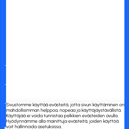
Yleisimmät
verkkopankit
RCK Finland Oy
Tuotekategoriat
Verkkokauppa
Sivustomme käyttää evästeitä, jotta sivun käyttäminen on
mahdollisimman helppoa, nopeaa ja käyttäjäystävällistä.
Käyttäjää ei voida tunnistaa pelkkien evästeiden avulla.
Hyödynnämme alla mainittuja evästeitä, joiden käyttöä
voit hallinnoida asetuksissa..