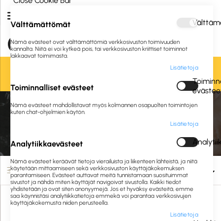
Close Cookie Bar
Välttäm
Välttämättömät
Nämä evästeet ovat välttämättömiä verkkosivuston toimivuuden
kannalta. Niitä ei voi kytkeä pois, tai verkkosivuston kriittiset toiminnot
lakkaavat toimimasta.
Lisätietoja
Oletko jo asiakkaamme? Kirjaudu sisään tai
rekisteröidy
tästä.
Toiminna
Toiminnalliset evästeet
evästee
Nämä evästeet mahdollistavat myös kolmannen osapuolten toimintojen
Etusivu
Siivous ja hygienia
Henkilönsuojaimet
Hengityssuojaimet
kuten chat-ohjelmien käytön.
Lisätietoja
Hengityssuojaimet
Analyti
Analytiikkaevästeet
Nämä evästeet keräävät tietoja vierailuista ja liikenteen lähteistä, ja niitä
käytetään mittaamiseen sekä verkkosivuston käyttäjäkokemuksen
Suodata
parantamiseen. Evästeet auttavat meitä tunnistamaan suosituimmat
sivustot ja nähdä miten käyttäjät navigoivat sivustolla. Kaikki tiedot
yhdistetään ja ovat siten anonyymejä. Jos et hyväksy evästeitä, emme
saa käynnistäsi analytiikkatietoja emmekä voi parantaa verkkosivujen
käyttäjäkokemusta niiden perusteella.
Lisätietoja