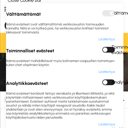
Close Cookie Bar
Välttäm
Välttämättömät
Nämä evästeet ovat välttämättömiä verkkosivuston toimivuuden
kannalta. Niitä ei voi kytkeä pois, tai verkkosivuston kriittiset toiminnot
lakkaavat toimimasta.
Lisätietoja
Oletko jo asiakkaamme? Kirjaudu sisään tai
rekisteröidy
tästä.
Toiminna
Toiminnalliset evästeet
evästee
Etusivu
Siivous ja hygienia
Siivousvälineet
Nämä evästeet mahdollistavat myös kolmannen osapuolten toimintojen
Harjat ja lakaisuvälineet
Pesuharjat
kuten chat-ohjelmien käytön.
Lisätietoja
Pesuharjat
Analyti
Analytiikkaevästeet
Nämä evästeet keräävät tietoja vierailuista ja liikenteen lähteistä, ja niitä
käytetään mittaamiseen sekä verkkosivuston käyttäjäkokemuksen
Suodata
parantamiseen. Evästeet auttavat meitä tunnistamaan suosituimmat
sivustot ja nähdä miten käyttäjät navigoivat sivustolla. Kaikki tiedot
yhdistetään ja ovat siten anonyymejä. Jos et hyväksy evästeitä, emme
saa käynnistäsi analytiikkatietoja emmekä voi parantaa verkkosivujen
käyttäjäkokemusta niiden perusteella.
Lisätietoja