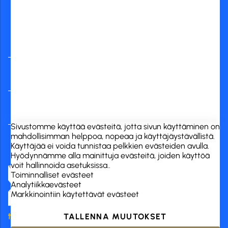
Yleisimmät
verkkopankit
RCK Finland Oy
Tuotekategoriat
Verkkokauppa
Sivustomme käyttää evästeitä, jotta sivun käyttäminen on
mahdollisimman helppoa, nopeaa ja käyttäjäystävällistä.
Käyttäjää ei voida tunnistaa pelkkien evästeiden avulla.
Hyödynnämme alla mainittuja evästeitä, joiden käyttöä
voit hallinnoida asetuksissa..
Toiminnalliset evästeet
Analytiikkaevästeet
Markkinointiin käytettävät evästeet
TALLENNA MUUTOKSET