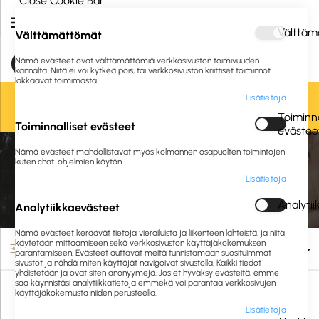
Close Cookie Bar
Välttäm
Välttämättömät
Nämä evästeet ovat välttämättömiä verkkosivuston toimivuuden
kannalta. Niitä ei voi kytkeä pois, tai verkkosivuston kriittiset toiminnot
lakkaavat toimimasta.
Lisätietoja
Oletko jo asiakkaamme? Kirjaudu sisään tai
rekisteröidy
tästä.
Toiminna
Toiminnalliset evästeet
evästee
Etusivu
Siivous ja hygienia
Siivousvälineet
Nämä evästeet mahdollistavat myös kolmannen osapuolten toimintojen
Puhdistusliinat ja pyyhintävälineet
Kertakäyttöliinat
kuten chat-ohjelmien käytön.
Lisätietoja
Kertakäyttöliinat
Analyti
Analytiikkaevästeet
Nämä evästeet keräävät tietoja vierailuista ja liikenteen lähteistä, ja niitä
käytetään mittaamiseen sekä verkkosivuston käyttäjäkokemuksen
Suodata
parantamiseen. Evästeet auttavat meitä tunnistamaan suosituimmat
sivustot ja nähdä miten käyttäjät navigoivat sivustolla. Kaikki tiedot
yhdistetään ja ovat siten anonyymejä. Jos et hyväksy evästeitä, emme
saa käynnistäsi analytiikkatietoja emmekä voi parantaa verkkosivujen
käyttäjäkokemusta niiden perusteella.
Lisätietoja