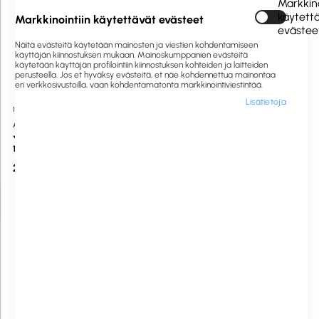
Markkino
käytett
Markkinointiin käytettävät evästeet
evästee
Näitä evästeitä käytetään mainosten ja viestien kohdentamiseen
käyttäjän kiinnostuksen mukaan. Mainoskumppanien evästeitä
käytetään käyttäjän profilointiin kiinnostuksen kohteiden ja laitteiden
perusteella. Jos et hyväksy evästeitä, et näe kohdennettua mainontaa
eri verkkosivustoilla, vaan kohdentamatonta markkinointiviestintää.
Lisätietoja
1061438
Saatavilla heti
530980
Saatavilla heti
AINO
Diversey
Yleisliina 40x40cm nelitaitto
TASKISUM mikrokuitupyyhe
150kpl
kertakäyttö 42x34cm 40kpl
27,50 €
28,00 €