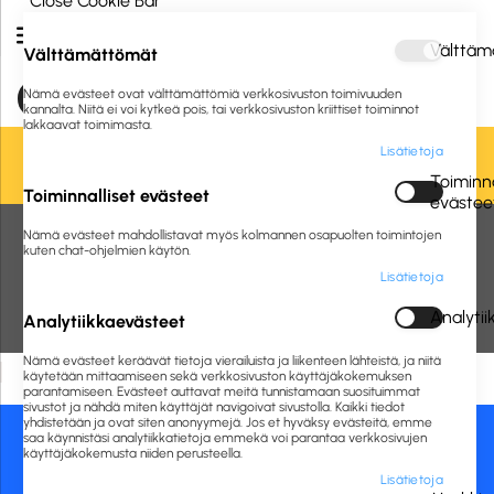
Close Cookie Bar
Välttäm
Välttämättömät
Nämä evästeet ovat välttämättömiä verkkosivuston toimivuuden
kannalta. Niitä ei voi kytkeä pois, tai verkkosivuston kriittiset toiminnot
lakkaavat toimimasta.
Lisätietoja
Oletko jo asiakkaamme? Kirjaudu sisään tai
rekisteröidy
tästä.
Toiminna
Toiminnalliset evästeet
evästee
Etusivu
Vastuulliset IT- ja mobiililaitteet
Tietokoneet
Kannettavat
Nämä evästeet mahdollistavat myös kolmannen osapuolten toimintojen
Dell
kuten chat-ohjelmien käytön.
Lisätietoja
Dell
Analyti
Analytiikkaevästeet
Nämä evästeet keräävät tietoja vierailuista ja liikenteen lähteistä, ja niitä
Hakuehtoihin sopivia tuotteita ei löydy.
käytetään mittaamiseen sekä verkkosivuston käyttäjäkokemuksen
parantamiseen. Evästeet auttavat meitä tunnistamaan suosituimmat
sivustot ja nähdä miten käyttäjät navigoivat sivustolla. Kaikki tiedot
yhdistetään ja ovat siten anonyymejä. Jos et hyväksy evästeitä, emme
saa käynnistäsi analytiikkatietoja emmekä voi parantaa verkkosivujen
Asiakaspalvelu:
Maksutavat:
käyttäjäkokemusta niiden perusteella.
Lisätietoja