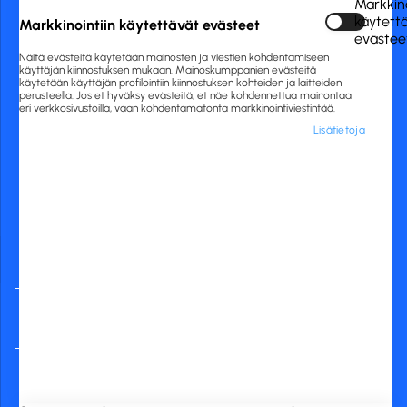
Markkino
020 775 0444
käytett
Markkinointiin käytettävät evästeet
asiakaspalvelu@rckfinland.fi
evästee
Näitä evästeitä käytetään mainosten ja viestien kohdentamiseen
käyttäjän kiinnostuksen mukaan. Mainoskumppanien evästeitä
käytetään käyttäjän profilointiin kiinnostuksen kohteiden ja laitteiden
perusteella. Jos et hyväksy evästeitä, et näe kohdennettua mainontaa
eri verkkosivustoilla, vaan kohdentamatonta markkinointiviestintää.
Lisätietoja
Yleisimmät
verkkopankit
RCK Finland Oy
Tuotekategoriat
Verkkokauppa