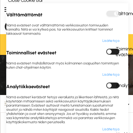
Close Cookie Bar
Välttäm
Välttämättömät
Nämä evästeet ovat välttämättömiä verkkosivuston toimivuuden
kannalta. Niitä ei voi kytkeä pois, tai verkkosivuston kriittiset toiminnot
lakkaavat toimimasta.
Lisätietoja
Oletko jo asiakkaamme? Kirjaudu sisään tai
rekisteröidy
tästä.
Toiminna
Toiminnalliset evästeet
evästee
Etusivu
Siivous ja hygienia
Pesuaineet ja puhdistusaineet
Nämä evästeet mahdollistavat myös kolmannen osapuolten toimintojen
Keittiöhygienia
Konetiskiaineet kotitalouskäyttöön
kuten chat-ohjelmien käytön.
Lisätietoja
Konetiskiaineet kotitalouskäyttöön
Analyti
Analytiikkaevästeet
Nämä evästeet keräävät tietoja vierailuista ja liikenteen lähteistä, ja niitä
käytetään mittaamiseen sekä verkkosivuston käyttäjäkokemuksen
Suodata
parantamiseen. Evästeet auttavat meitä tunnistamaan suosituimmat
sivustot ja nähdä miten käyttäjät navigoivat sivustolla. Kaikki tiedot
yhdistetään ja ovat siten anonyymejä. Jos et hyväksy evästeitä, emme
saa käynnistäsi analytiikkatietoja emmekä voi parantaa verkkosivujen
käyttäjäkokemusta niiden perusteella.
Lisätietoja