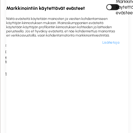
Markkino
käytett
Markkinointiin käytettävät evästeet
evästee
Näitä evästeitä käytetään mainosten ja viestien kohdentamiseen
käyttäjän kiinnostuksen mukaan. Mainoskumppanien evästeitä
käytetään käyttäjän profilointiin kiinnostuksen kohteiden ja laitteiden
perusteella. Jos et hyväksy evästeitä, et näe kohdennettua mainontaa
eri verkkosivustoilla, vaan kohdentamatonta markkinointiviestintää.
Lisätietoja
530137
Saatavilla heti
530120
Saatavilla heti
Diversey Pro Formula
Diversey Pro Formula
Sun Professional huuhtelukirkaste
Sun Professional ALLin1
1L 1L
konetiskitabletit 102kpl
konetiskitabletit 102kpl
12,00 €
20,00 €