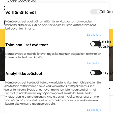
Close Cookie Bar
Välttäm
Välttämättömät
Nämä evästeet ovat välttämättömiä verkkosivuston toimivuuden
kannalta. Niitä ei voi kytkeä pois, tai verkkosivuston kriittiset toiminnot
lakkaavat toimimasta.
Lisätietoja
Oletko jo asiakkaamme? Kirjaudu sisään tai
rekisteröidy
tästä.
Toiminna
Toiminnalliset evästeet
evästee
Etusivu
Siivous ja hygienia
Pesuaineet ja puhdistusaineet
Nämä evästeet mahdollistavat myös kolmannen osapuolten toimintojen
Keittiöhygienia
Konetiskiaineet ammattikäyttöön
kuten chat-ohjelmien käytön.
Lisätietoja
Konetiskiaineet ammattikäyttöön
Analyti
Analytiikkaevästeet
Nämä evästeet keräävät tietoja vierailuista ja liikenteen lähteistä, ja niitä
käytetään mittaamiseen sekä verkkosivuston käyttäjäkokemuksen
Suodata
parantamiseen. Evästeet auttavat meitä tunnistamaan suosituimmat
sivustot ja nähdä miten käyttäjät navigoivat sivustolla. Kaikki tiedot
yhdistetään ja ovat siten anonyymejä. Jos et hyväksy evästeitä, emme
saa käynnistäsi analytiikkatietoja emmekä voi parantaa verkkosivujen
käyttäjäkokemusta niiden perusteella.
Lisätietoja