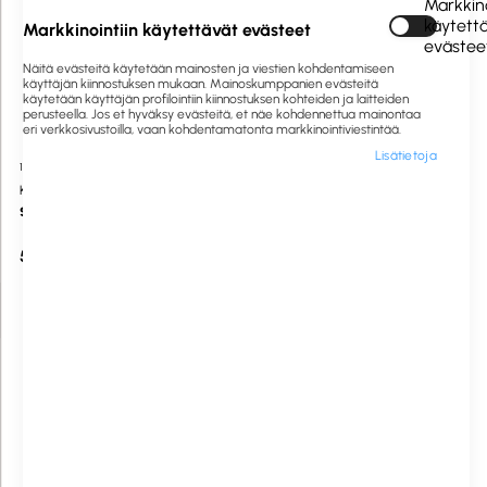
Markkino
käytett
Markkinointiin käytettävät evästeet
evästee
Näitä evästeitä käytetään mainosten ja viestien kohdentamiseen
käyttäjän kiinnostuksen mukaan. Mainoskumppanien evästeitä
käytetään käyttäjän profilointiin kiinnostuksen kohteiden ja laitteiden
perusteella. Jos et hyväksy evästeitä, et näe kohdennettua mainontaa
eri verkkosivustoilla, vaan kohdentamatonta markkinointiviestintää.
Lisätietoja
1064480
Saatavilla heti
1064479
Saatavilla heti
KW
KW
Super-Rinse Huuhteluaine 5L
Super-Clean Kiertoilmauunin ja
grillin puhdistusaine 5L
55,00 €
45,00 €