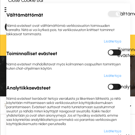
Close Cookie Bar
Välttäm
Välttämättömät
Nämä evästeet ovat välttämättömiä verkkosivuston toimivuuden
kannalta. Niitä ei voi kytkeä pois, tai verkkosivuston kriittiset toiminnot
lakkaavat toimimasta.
Lisätietoja
Oletko jo asiakkaamme? Kirjaudu sisään tai
rekisteröidy
tästä.
Toiminna
Toiminnalliset evästeet
evästee
Etusivu
Siivous ja hygienia
Pesuaineet ja puhdistusaineet
Nämä evästeet mahdollistavat myös kolmannen osapuolten toimintojen
Annostelu ja merkintä
kuten chat-ohjelmien käytön.
Lisätietoja
Annostelu ja merkintä
Analyti
Analytiikkaevästeet
Nämä evästeet keräävät tietoja vierailuista ja liikenteen lähteistä, ja niitä
käytetään mittaamiseen sekä verkkosivuston käyttäjäkokemuksen
Suodata
parantamiseen. Evästeet auttavat meitä tunnistamaan suosituimmat
sivustot ja nähdä miten käyttäjät navigoivat sivustolla. Kaikki tiedot
yhdistetään ja ovat siten anonyymejä. Jos et hyväksy evästeitä, emme
saa käynnistäsi analytiikkatietoja emmekä voi parantaa verkkosivujen
käyttäjäkokemusta niiden perusteella.
Lisätietoja