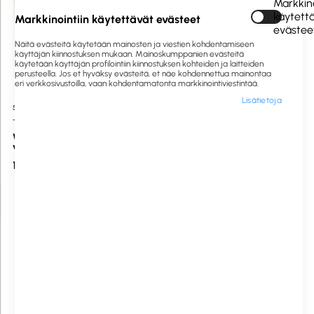
Markkino
käytett
Markkinointiin käytettävät evästeet
evästee
Näitä evästeitä käytetään mainosten ja viestien kohdentamiseen
käyttäjän kiinnostuksen mukaan. Mainoskumppanien evästeitä
käytetään käyttäjän profilointiin kiinnostuksen kohteiden ja laitteiden
perusteella. Jos et hyväksy evästeitä, et näe kohdennettua mainontaa
eri verkkosivustoilla, vaan kohdentamatonta markkinointiviestintää.
Lisätietoja
507106
Saatavilla heti
507065
Saatavilla heti
TORK
TORK
WC-paperi Soft Mid-size
WC-paperi SmartOne, 1150 ark/rll
valkoinen 27 rullaa
113,87 €
49,79 €