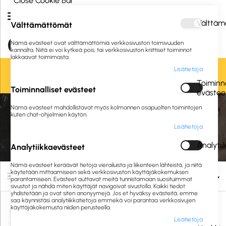
Close Cookie Bar
Välttäm
Välttämättömät
Nämä evästeet ovat välttämättömiä verkkosivuston toimivuuden
kannalta. Niitä ei voi kytkeä pois, tai verkkosivuston kriittiset toiminnot
lakkaavat toimimasta.
Lisätietoja
Oletko jo asiakkaamme? Kirjaudu sisään tai
rekisteröidy
tästä.
Toiminna
Toiminnalliset evästeet
evästee
Etusivu
Siivous ja hygienia
Pehmo-ja hygieniapaperit
WC-paperit
Nämä evästeet mahdollistavat myös kolmannen osapuolten toimintojen
Järjestelmä WC-paperit
kuten chat-ohjelmien käytön.
Lisätietoja
Järjestelmä WC-paperit
Analyti
Analytiikkaevästeet
Nämä evästeet keräävät tietoja vierailuista ja liikenteen lähteistä, ja niitä
käytetään mittaamiseen sekä verkkosivuston käyttäjäkokemuksen
Suodata
parantamiseen. Evästeet auttavat meitä tunnistamaan suosituimmat
sivustot ja nähdä miten käyttäjät navigoivat sivustolla. Kaikki tiedot
yhdistetään ja ovat siten anonyymejä. Jos et hyväksy evästeitä, emme
saa käynnistäsi analytiikkatietoja emmekä voi parantaa verkkosivujen
käyttäjäkokemusta niiden perusteella.
Lisätietoja