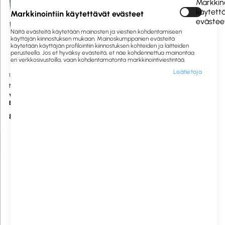
Markkino
käytett
Markkinointiin käytettävät evästeet
evästee
Näitä evästeitä käytetään mainosten ja viestien kohdentamiseen
käyttäjän kiinnostuksen mukaan. Mainoskumppanien evästeitä
käytetään käyttäjän profilointiin kiinnostuksen kohteiden ja laitteiden
perusteella. Jos et hyväksy evästeitä, et näe kohdennettua mainontaa
eri verkkosivustoilla, vaan kohdentamatonta markkinointiviestintää.
Lisätietoja
1011828
Tilapäisesti loppu
1004424
Saatavilla heti
NO brand
Coraljet
Värinauha STAR SP 700 NYLON
Värinauha Star SP 300/600 musta
BLACK Star 700 nylon musta
8,66 €
2,29 €