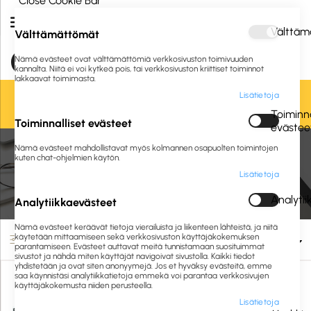
Close Cookie Bar
Välttäm
Välttämättömät
Nämä evästeet ovat välttämättömiä verkkosivuston toimivuuden
kannalta. Niitä ei voi kytkeä pois, tai verkkosivuston kriittiset toiminnot
lakkaavat toimimasta.
Lisätietoja
Oletko jo asiakkaamme? Kirjaudu sisään tai
rekisteröidy
tästä.
Toiminna
Toiminnalliset evästeet
evästee
Nämä evästeet mahdollistavat myös kolmannen osapuolten toimintojen
Etusivu
Tulostus
Värinauhat
Matriisikirjoitinnauhat
kuten chat-ohjelmien käytön.
Lisätietoja
Matriisikirjoitinnauhat
Analyti
Analytiikkaevästeet
Nämä evästeet keräävät tietoja vierailuista ja liikenteen lähteistä, ja niitä
käytetään mittaamiseen sekä verkkosivuston käyttäjäkokemuksen
Suodata
parantamiseen. Evästeet auttavat meitä tunnistamaan suosituimmat
sivustot ja nähdä miten käyttäjät navigoivat sivustolla. Kaikki tiedot
yhdistetään ja ovat siten anonyymejä. Jos et hyväksy evästeitä, emme
saa käynnistäsi analytiikkatietoja emmekä voi parantaa verkkosivujen
käyttäjäkokemusta niiden perusteella.
Lisätietoja