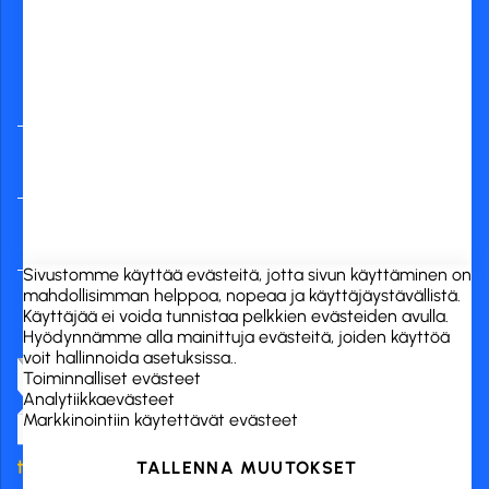
Yleisimmät
verkkopankit
RCK Finland Oy
Tuotekategoriat
Verkkokauppa
Sivustomme käyttää evästeitä, jotta sivun käyttäminen on
mahdollisimman helppoa, nopeaa ja käyttäjäystävällistä.
Käyttäjää ei voida tunnistaa pelkkien evästeiden avulla.
Hyödynnämme alla mainittuja evästeitä, joiden käyttöä
voit hallinnoida asetuksissa..
Toiminnalliset evästeet
Analytiikkaevästeet
Markkinointiin käytettävät evästeet
TALLENNA MUUTOKSET