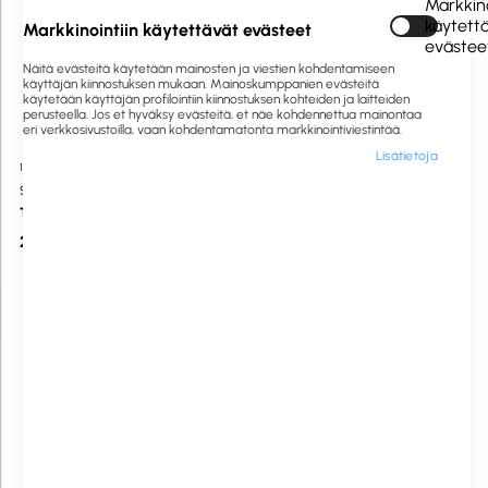
Markkino
käytett
Markkinointiin käytettävät evästeet
evästee
Näitä evästeitä käytetään mainosten ja viestien kohdentamiseen
käyttäjän kiinnostuksen mukaan. Mainoskumppanien evästeitä
käytetään käyttäjän profilointiin kiinnostuksen kohteiden ja laitteiden
perusteella. Jos et hyväksy evästeitä, et näe kohdennettua mainontaa
eri verkkosivustoilla, vaan kohdentamatonta markkinointiviestintää.
Lisätietoja
1062474
Saatavilla heti
1062473
Saatavilla heti
SACKit
SACKit
Touch 410 kuulokkeet ruskea
Touch 410 kuulokkeet musta
210,00 €
210,00 €