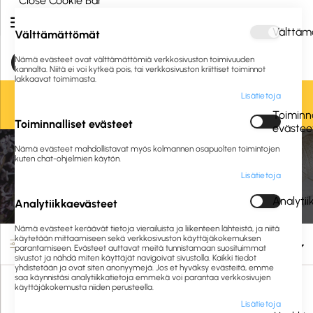
Close Cookie Bar
Välttäm
Välttämättömät
Nämä evästeet ovat välttämättömiä verkkosivuston toimivuuden
kannalta. Niitä ei voi kytkeä pois, tai verkkosivuston kriittiset toiminnot
lakkaavat toimimasta.
Lisätietoja
Oletko jo asiakkaamme? Kirjaudu sisään tai
rekisteröidy
tästä.
Toiminna
Toiminnalliset evästeet
evästee
Etusivu
Liikelahjat ja logotuotteet
Liikelahjat
Elektroniikka
Nämä evästeet mahdollistavat myös kolmannen osapuolten toimintojen
Kuulokkeet ja kaiuttimet
kuten chat-ohjelmien käytön.
Lisätietoja
Kuulokkeet ja kaiuttimet
Analyti
Analytiikkaevästeet
Nämä evästeet keräävät tietoja vierailuista ja liikenteen lähteistä, ja niitä
käytetään mittaamiseen sekä verkkosivuston käyttäjäkokemuksen
Suodata
parantamiseen. Evästeet auttavat meitä tunnistamaan suosituimmat
sivustot ja nähdä miten käyttäjät navigoivat sivustolla. Kaikki tiedot
yhdistetään ja ovat siten anonyymejä. Jos et hyväksy evästeitä, emme
saa käynnistäsi analytiikkatietoja emmekä voi parantaa verkkosivujen
käyttäjäkokemusta niiden perusteella.
Lisätietoja