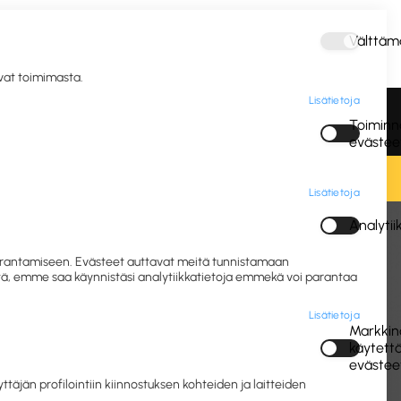
Välttäm
Kirjaudu
avat toimimasta.
Lisätietoja
vous ja
Postitus ja
Vastuulliset IT- ja
Toiminna
gienia
pakkaus
mobiililaitteet
evästee
Lisätietoja
Analyti
vikkeet
Sormivärit ja valmisvärit
 parantamiseen. Evästeet auttavat meitä tunnistamaan
eitä, emme saa käynnistäsi analytiikkatietoja emmekä voi parantaa
Lisätietoja
Markkino
käytett
evästee
jän profilointiin kiinnostuksen kohteiden ja laitteiden