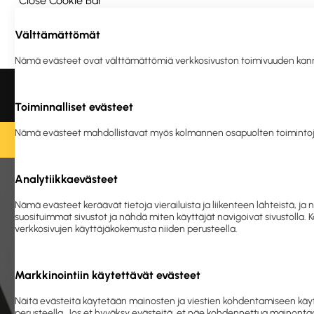
Close Cookie Bar
Välttämättömät
Ota yhteyttä
Meistä
Vastuullisuus
Nämä evästeet ovat välttämättömiä verkkosivuston toimivuuden kannalta
Liikelahjat ja
Tulostus
Ergonomia
Turva
logotuotteet
ja en
Toiminnalliset evästeet
Nämä evästeet mahdollistavat myös kolmannen osapuolten toimintoj
O
Analytiikkaevästeet
Etusivu
Toimistolaitteet ja -tar
Nämä evästeet keräävät tietoja vierailuista ja liikenteen lähteistä,
suosituimmat sivustot ja nähdä miten käyttäjät navigoivat sivustolla.
verkkosivujen käyttäjäkokemusta niiden perusteella.
Markkinointiin käytettävät evästeet
Näitä evästeitä käytetään mainosten ja viestien kohdentamiseen käyt
perusteella. Jos et hyväksy evästeitä, et näe kohdennettua mainontaa