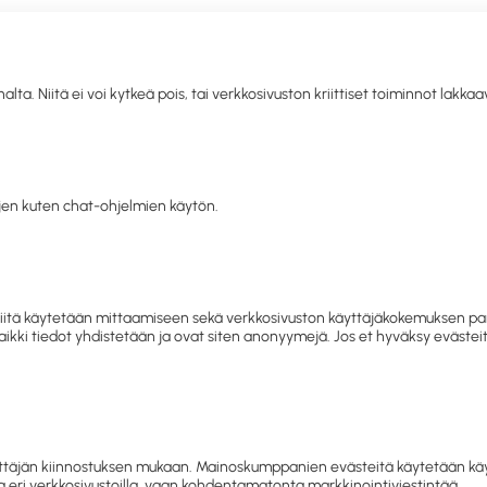
. Niitä ei voi kytkeä pois, tai verkkosivuston kriittiset toiminnot lakka
llisuus
Toimistolaitteet ja
IT
Mobiili
Kahvio
Sii
siapu
-tarvikkeet
tarvikkeet
hy
en kuten chat-ohjelmien käytön.
letko jo asiakkaamme? Kirjaudu sisään tai rekisteröidy
tästä.
vikkeet
Kynät ja kirjoitusvälineet
Kynät
Lasten taiteilijatar
 ja niitä käytetään mittaamiseen sekä verkkosivuston käyttäjäkokemuksen
 Kaikki tiedot yhdistetään ja ovat siten anonyymejä. Jos et hyväksy eväst
Sormivärit ja valmisvärit
Lasten taiteilijatarvikkeet
täjän kiinnostuksen mukaan. Mainoskumppanien evästeitä käytetään käyttä
 eri verkkosivustoilla, vaan kohdentamatonta markkinointiviestintää.