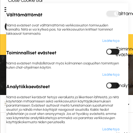
Close Cookie Bar
Välttäm
Välttämättömät
Nämä evästeet ovat välttämättömiä verkkosivuston toimivuuden
kannalta. Niitä ei voi kytkeä pois, tai verkkosivuston kriittiset toiminnot
lakkaavat toimimasta.
Lisätietoja
Oletko jo asiakkaamme? Kirjaudu sisään tai
rekisteröidy
tästä.
Toiminna
Toiminnalliset evästeet
evästee
Etusivu
Siivous ja hygienia
Siivousvälineet
Ikkunanpesuvälineet
Nämä evästeet mahdollistavat myös kolmannen osapuolten toimintojen
Ikkunanpesimet
kuten chat-ohjelmien käytön.
Lisätietoja
Ikkunanpesimet
Analyti
Analytiikkaevästeet
Nämä evästeet keräävät tietoja vierailuista ja liikenteen lähteistä, ja niitä
käytetään mittaamiseen sekä verkkosivuston käyttäjäkokemuksen
Suodata
parantamiseen. Evästeet auttavat meitä tunnistamaan suosituimmat
sivustot ja nähdä miten käyttäjät navigoivat sivustolla. Kaikki tiedot
yhdistetään ja ovat siten anonyymejä. Jos et hyväksy evästeitä, emme
saa käynnistäsi analytiikkatietoja emmekä voi parantaa verkkosivujen
käyttäjäkokemusta niiden perusteella.
Lisätietoja