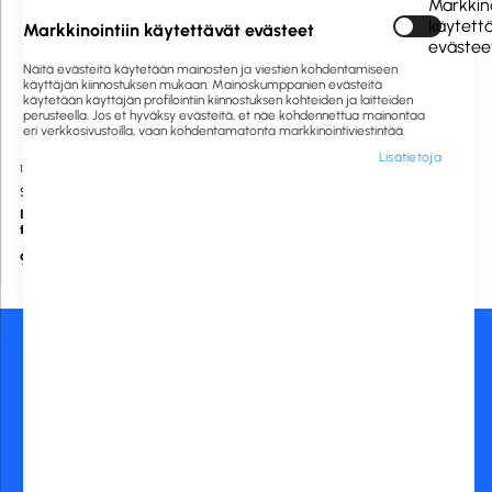
Markkino
käytett
Markkinointiin käytettävät evästeet
evästee
Näitä evästeitä käytetään mainosten ja viestien kohdentamiseen
käyttäjän kiinnostuksen mukaan. Mainoskumppanien evästeitä
käytetään käyttäjän profilointiin kiinnostuksen kohteiden ja laitteiden
perusteella. Jos et hyväksy evästeitä, et näe kohdennettua mainontaa
eri verkkosivustoilla, vaan kohdentamatonta markkinointiviestintää.
Lisätietoja
1057438
Tilapäisesti loppu
Saima
Ikkunanpesin 2 in 1
teleskooppivarrella
9,00 €
Asiakaspalvelu:
Maksutavat:
020 775 0444
asiakaspalvelu@rckfinland.fi