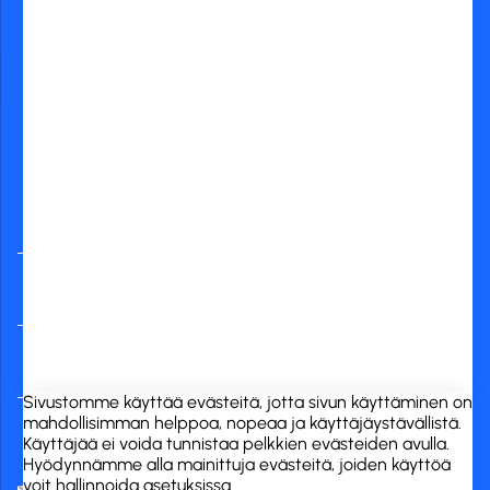
Yleisimmät
verkkopankit
RCK Finland Oy
Tuotekategoriat
Verkkokauppa
Sivustomme käyttää evästeitä, jotta sivun käyttäminen on
mahdollisimman helppoa, nopeaa ja käyttäjäystävällistä.
Käyttäjää ei voida tunnistaa pelkkien evästeiden avulla.
Hyödynnämme alla mainittuja evästeitä, joiden käyttöä
voit hallinnoida asetuksissa..