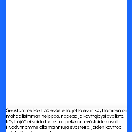
Yleisimmät
verkkopankit
RCK Finland Oy
Tuotekategoriat
Verkkokauppa
Sivustomme käyttää evästeitä, jotta sivun käyttäminen on
mahdollisimman helppoa, nopeaa ja käyttäjäystävällistä.
Käyttäjää ei voida tunnistaa pelkkien evästeiden avulla.
Hyödynnämme alla mainittuja evästeitä, joiden käyttöä