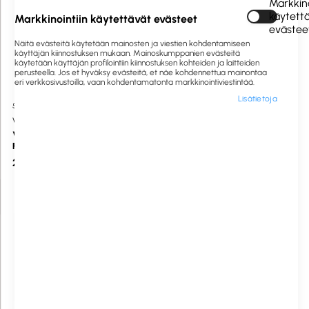
Markkino
käytett
Markkinointiin käytettävät evästeet
evästee
Näitä evästeitä käytetään mainosten ja viestien kohdentamiseen
käyttäjän kiinnostuksen mukaan. Mainoskumppanien evästeitä
käytetään käyttäjän profilointiin kiinnostuksen kohteiden ja laitteiden
perusteella. Jos et hyväksy evästeitä, et näe kohdennettua mainontaa
eri verkkosivustoilla, vaan kohdentamatonta markkinointiviestintää.
Lisätietoja
548045
Tilaustuote
1058948
Tilaustuote
Vileda
Unger
Vileda Inox teräslankapesin /
Varaterät lyhytvartiseen ErgoTec
patapesin 60g
-raappaan 10cm 10kpl
2,75 €
10,35 €