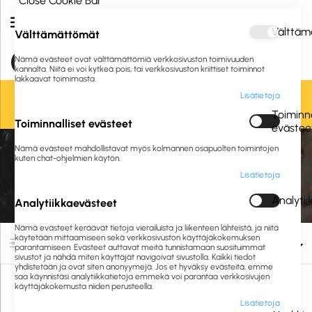
Close Cookie Bar
Välttäm
Välttämättömät
Nämä evästeet ovat välttämättömiä verkkosivuston toimivuuden
kannalta. Niitä ei voi kytkeä pois, tai verkkosivuston kriittiset toiminnot
lakkaavat toimimasta.
Lisätietoja
Oletko jo asiakkaamme? Kirjaudu sisään tai
rekisteröidy
tästä.
Toiminna
Toiminnalliset evästeet
evästee
Etusivu
Siivous ja hygienia
Siivousvälineet
Nämä evästeet mahdollistavat myös kolmannen osapuolten toimintojen
Puhdistusliinat ja pyyhintävälineet
Hankaavat pesimet
kuten chat-ohjelmien käytön.
Lisätietoja
Hankaavat pesimet
Analyti
Analytiikkaevästeet
Nämä evästeet keräävät tietoja vierailuista ja liikenteen lähteistä, ja niitä
käytetään mittaamiseen sekä verkkosivuston käyttäjäkokemuksen
Suodata
parantamiseen. Evästeet auttavat meitä tunnistamaan suosituimmat
sivustot ja nähdä miten käyttäjät navigoivat sivustolla. Kaikki tiedot
yhdistetään ja ovat siten anonyymejä. Jos et hyväksy evästeitä, emme
saa käynnistäsi analytiikkatietoja emmekä voi parantaa verkkosivujen
käyttäjäkokemusta niiden perusteella.
Lisätietoja