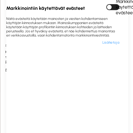
Markkino
käytett
Markkinointiin käytettävät evästeet
evästee
Näitä evästeitä käytetään mainosten ja viestien kohdentamiseen
käyttäjän kiinnostuksen mukaan. Mainoskumppanien evästeitä
käytetään käyttäjän profilointiin kiinnostuksen kohteiden ja laitteiden
perusteella. Jos et hyväksy evästeitä, et näe kohdennettua mainontaa
eri verkkosivustoilla, vaan kohdentamatonta markkinointiviestintää.
Lisätietoja
505056
Saatavilla heti
1059822
Saatavilla heti
Katrin
Katrin
Teollisuuspyyhe L L 1-rks keltainen
Plus -teollisuuspyyhe L 2-krs.
2rll/sk
sininen L:26cm 930ark 2rll
51,03 €
62,30 €