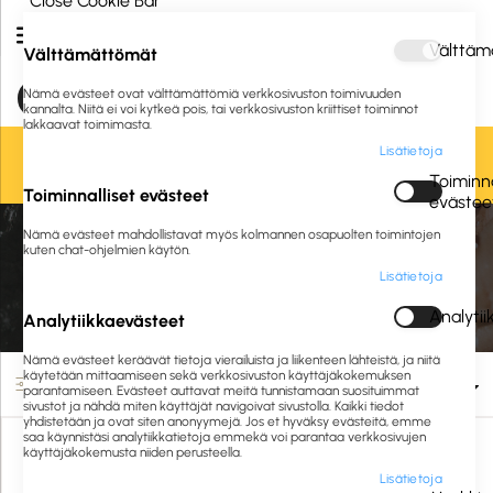
Close Cookie Bar
Välttäm
Välttämättömät
Nämä evästeet ovat välttämättömiä verkkosivuston toimivuuden
kannalta. Niitä ei voi kytkeä pois, tai verkkosivuston kriittiset toiminnot
lakkaavat toimimasta.
Lisätietoja
Oletko jo asiakkaamme? Kirjaudu sisään tai
rekisteröidy
tästä.
Toiminna
Toiminnalliset evästeet
evästee
Etusivu
Siivous ja hygienia
Pehmo-ja hygieniapaperit
Nämä evästeet mahdollistavat myös kolmannen osapuolten toimintojen
Teollisuus- ja pyyhintäpaperit
Teollisuuspyyhkeet
kuten chat-ohjelmien käytön.
Lisätietoja
Teollisuuspyyhkeet
Analyti
Analytiikkaevästeet
Nämä evästeet keräävät tietoja vierailuista ja liikenteen lähteistä, ja niitä
käytetään mittaamiseen sekä verkkosivuston käyttäjäkokemuksen
Suodata
parantamiseen. Evästeet auttavat meitä tunnistamaan suosituimmat
sivustot ja nähdä miten käyttäjät navigoivat sivustolla. Kaikki tiedot
yhdistetään ja ovat siten anonyymejä. Jos et hyväksy evästeitä, emme
saa käynnistäsi analytiikkatietoja emmekä voi parantaa verkkosivujen
käyttäjäkokemusta niiden perusteella.
Lisätietoja