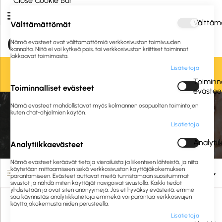
Close Cookie Bar
Välttäm
Välttämättömät
Nämä evästeet ovat välttämättömiä verkkosivuston toimivuuden
kannalta. Niitä ei voi kytkeä pois, tai verkkosivuston kriittiset toiminnot
lakkaavat toimimasta.
Lisätietoja
Oletko jo asiakkaamme? Kirjaudu sisään tai
rekisteröidy
tästä.
Toiminna
Toiminnalliset evästeet
evästee
Etusivu
Siivous ja hygienia
Pesuaineet ja puhdistusaineet
Nämä evästeet mahdollistavat myös kolmannen osapuolten toimintojen
Annostelu ja merkintä
Annostelupumput ja -korkit
kuten chat-ohjelmien käytön.
Lisätietoja
Annostelupumput ja -korkit
Analyti
Analytiikkaevästeet
Nämä evästeet keräävät tietoja vierailuista ja liikenteen lähteistä, ja niitä
käytetään mittaamiseen sekä verkkosivuston käyttäjäkokemuksen
Suodata
parantamiseen. Evästeet auttavat meitä tunnistamaan suosituimmat
sivustot ja nähdä miten käyttäjät navigoivat sivustolla. Kaikki tiedot
yhdistetään ja ovat siten anonyymejä. Jos et hyväksy evästeitä, emme
saa käynnistäsi analytiikkatietoja emmekä voi parantaa verkkosivujen
käyttäjäkokemusta niiden perusteella.
Lisätietoja