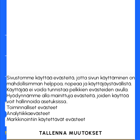
Yleisimmät
verkkopankit
RCK Finland Oy
Tuotekategoriat
Verkkokauppa
Sivustomme käyttää evästeitä, jotta sivun käyttäminen on
mahdollisimman helppoa, nopeaa ja käyttäjäystävällistä.
Käyttäjää ei voida tunnistaa pelkkien evästeiden avulla.
Hyödynnämme alla mainittuja evästeitä, joiden käyttöä
voit hallinnoida asetuksissa..
Toiminnalliset evästeet
Analytiikkaevästeet
Markkinointiin käytettävät evästeet
TALLENNA MUUTOKSET