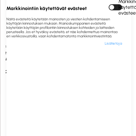
Markkino
käytett
Markkinointiin käytettävät evästeet
evästee
Näitä evästeitä käytetään mainosten ja viestien kohdentamiseen
käyttäjän kiinnostuksen mukaan. Mainoskumppanien evästeitä
käytetään käyttäjän profilointiin kiinnostuksen kohteiden ja laitteiden
perusteella. Jos et hyväksy evästeitä, et näe kohdennettua mainontaa
eri verkkosivustoilla, vaan kohdentamatonta markkinointiviestintää.
Lisätietoja
1059373
Saatavilla heti
530730
Tilaustuote
NO brand
Berner
Mittakannu 5L muovi
Annostelupumppu 2,5ml 5L:n
astiaan
21,30 €
17,79 €