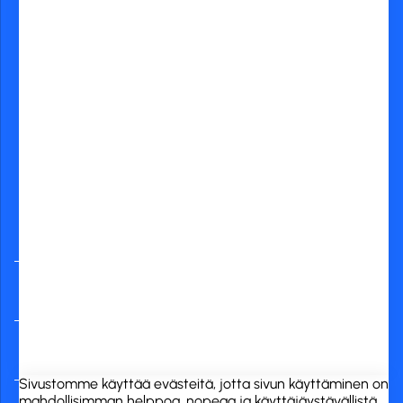
asiakaspalvelu@rckfinland.fi
Yleisimmät
verkkopankit
RCK Finland Oy
Tuotekategoriat
Verkkokauppa
Sivustomme käyttää evästeitä, jotta sivun käyttäminen on
mahdollisimman helppoa, nopeaa ja käyttäjäystävällistä.