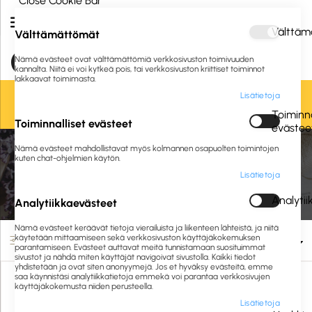
Close Cookie Bar
Välttäm
Välttämättömät
Nämä evästeet ovat välttämättömiä verkkosivuston toimivuuden
kannalta. Niitä ei voi kytkeä pois, tai verkkosivuston kriittiset toiminnot
lakkaavat toimimasta.
Lisätietoja
Oletko jo asiakkaamme? Kirjaudu sisään tai
rekisteröidy
tästä.
Toiminna
Toiminnalliset evästeet
evästee
Nämä evästeet mahdollistavat myös kolmannen osapuolten toimintojen
Etusivu
Liikelahjat ja logotuotteet
Laukut ja reput
kuten chat-ohjelmien käytön.
Lisätietoja
Laukut ja reput
Analyti
Analytiikkaevästeet
Nämä evästeet keräävät tietoja vierailuista ja liikenteen lähteistä, ja niitä
käytetään mittaamiseen sekä verkkosivuston käyttäjäkokemuksen
Suodata
parantamiseen. Evästeet auttavat meitä tunnistamaan suosituimmat
sivustot ja nähdä miten käyttäjät navigoivat sivustolla. Kaikki tiedot
yhdistetään ja ovat siten anonyymejä. Jos et hyväksy evästeitä, emme
saa käynnistäsi analytiikkatietoja emmekä voi parantaa verkkosivujen
käyttäjäkokemusta niiden perusteella.
Lisätietoja