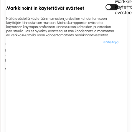
Markkino
käytett
Markkinointiin käytettävät evästeet
evästee
Näitä evästeitä käytetään mainosten ja viestien kohdentamiseen
käyttäjän kiinnostuksen mukaan. Mainoskumppanien evästeitä
käytetään käyttäjän profilointiin kiinnostuksen kohteiden ja laitteiden
perusteella. Jos et hyväksy evästeitä, et näe kohdennettua mainontaa
eri verkkosivustoilla, vaan kohdentamatonta markkinointiviestintää.
Lisätietoja
1064743
Saatavilla heti
550547
Saatavilla heti
PF
Halfar
Vetoketjullinen kassi Navy 20
Turvareppu Giant 15" musta
litraa
6,84 €
50,75 €