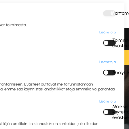
Välttäm
Kirjaudu
avat toimimasta.
Lisätietoja
vous ja
Postitus ja
Vastuulliset IT- ja
Toiminna
gienia
pakkaus
mobiililaitteet
evästee
Lisätietoja
Analyti
iivousvaunut
 parantamiseen. Evästeet auttavat meitä tunnistamaan
eitä, emme saa käynnistäsi analytiikkatietoja emmekä voi parantaa
Lisätietoja
Markkino
käytett
evästee
jän profilointiin kiinnostuksen kohteiden ja laitteiden