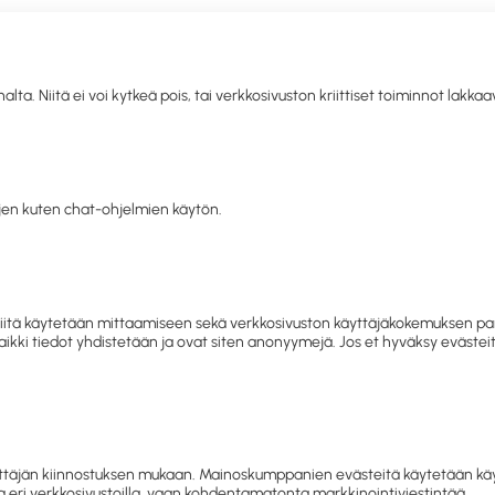
. Niitä ei voi kytkeä pois, tai verkkosivuston kriittiset toiminnot lakka
llisuus
Toimistolaitteet ja
IT
Mobiili
Kahvio
Sii
siapu
-tarvikkeet
tarvikkeet
hy
en kuten chat-ohjelmien käytön.
letko jo asiakkaamme? Kirjaudu sisään tai rekisteröidy
tästä.
ivous ja hygienia
Siivousvälineet
Siivousvaunut ja säilytys
S
 ja niitä käytetään mittaamiseen sekä verkkosivuston käyttäjäkokemuksen
 Kaikki tiedot yhdistetään ja ovat siten anonyymejä. Jos et hyväksy eväst
Siivousvaunut
Siivousvaunut ja säilytys
täjän kiinnostuksen mukaan. Mainoskumppanien evästeitä käytetään käyttä
 eri verkkosivustoilla, vaan kohdentamatonta markkinointiviestintää.