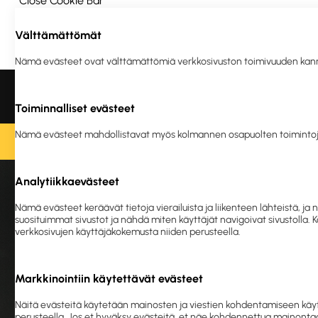
Close Cookie Bar
Välttämättömät
Ota yhteyttä
Meistä
Vastuullisuus
Nämä evästeet ovat välttämättömiä verkkosivuston toimivuuden kannalta
Liikelahjat ja
Tulostus
Ergonomia
Turva
logotuotteet
ja en
Toiminnalliset evästeet
Nämä evästeet mahdollistavat myös kolmannen osapuolten toimintoj
O
Analytiikkaevästeet
Etusivu
Si
Nämä evästeet keräävät tietoja vierailuista ja liikenteen lähteistä,
suosituimmat sivustot ja nähdä miten käyttäjät navigoivat sivustolla.
verkkosivujen käyttäjäkokemusta niiden perusteella.
Markkinointiin käytettävät evästeet
Näitä evästeitä käytetään mainosten ja viestien kohdentamiseen käyt
perusteella. Jos et hyväksy evästeitä, et näe kohdennettua mainontaa