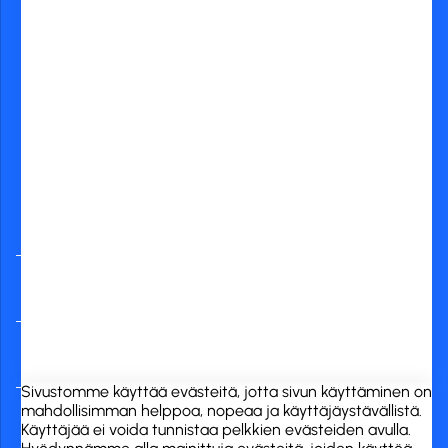
Yleisimmät
verkkopankit
RCK Finland Oy
Tuotekategoriat
Verkkokauppa
Sivustomme käyttää evästeitä, jotta sivun käyttäminen on
mahdollisimman helppoa, nopeaa ja käyttäjäystävällistä.
Käyttäjää ei voida tunnistaa pelkkien evästeiden avulla.