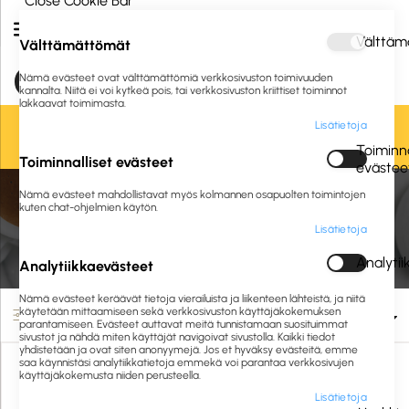
Close Cookie Bar
Välttäm
Välttämättömät
Nämä evästeet ovat välttämättömiä verkkosivuston toimivuuden
kannalta. Niitä ei voi kytkeä pois, tai verkkosivuston kriittiset toiminnot
lakkaavat toimimasta.
Lisätietoja
Oletko jo asiakkaamme? Kirjaudu sisään tai
rekisteröidy
tästä.
Toiminna
Toiminnalliset evästeet
evästee
Nämä evästeet mahdollistavat myös kolmannen osapuolten toimintojen
Etusivu
Kahvio
Elintarvikkeet
Keksit
kuten chat-ohjelmien käytön.
Lisätietoja
Keksit
Analyti
Analytiikkaevästeet
Nämä evästeet keräävät tietoja vierailuista ja liikenteen lähteistä, ja niitä
käytetään mittaamiseen sekä verkkosivuston käyttäjäkokemuksen
Suodata
parantamiseen. Evästeet auttavat meitä tunnistamaan suosituimmat
sivustot ja nähdä miten käyttäjät navigoivat sivustolla. Kaikki tiedot
yhdistetään ja ovat siten anonyymejä. Jos et hyväksy evästeitä, emme
saa käynnistäsi analytiikkatietoja emmekä voi parantaa verkkosivujen
käyttäjäkokemusta niiden perusteella.
Lisätietoja