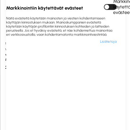
Markkino
käytett
Markkinointiin käytettävät evästeet
evästee
Näitä evästeitä käytetään mainosten ja viestien kohdentamiseen
käyttäjän kiinnostuksen mukaan. Mainoskumppanien evästeitä
käytetään käyttäjän profilointiin kiinnostuksen kohteiden ja laitteiden
perusteella. Jos et hyväksy evästeitä, et näe kohdennettua mainontaa
eri verkkosivustoilla, vaan kohdentamatonta markkinointiviestintää.
Lisätietoja
1065097
Saatavilla heti
520221
Saatavilla heti
Vaasan
LU
Vaasan pieni pyöreä 250g
Tuc Suolakeksi Original 3x100g
Monivilja
2,73 €
4,49 €