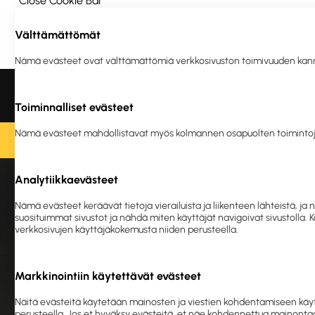
Close Cookie Bar
Välttämättömät
Ota yhteyttä
Meistä
Vastuullisuus
Nämä evästeet ovat välttämättömiä verkkosivuston toimivuuden kannalta
Liikelahjat ja
Tulostus
Ergonomia
Turva
logotuotteet
ja en
Toiminnalliset evästeet
Nämä evästeet mahdollistavat myös kolmannen osapuolten toimintoj
O
Analytiikkaevästeet
Etusivu
Siivous ja h
Nämä evästeet keräävät tietoja vierailuista ja liikenteen lähteistä,
suosituimmat sivustot ja nähdä miten käyttäjät navigoivat sivustolla.
K
verkkosivujen käyttäjäkokemusta niiden perusteella.
Markkinointiin käytettävät evästeet
Näitä evästeitä käytetään mainosten ja viestien kohdentamiseen käyt
perusteella. Jos et hyväksy evästeitä, et näe kohdennettua mainontaa