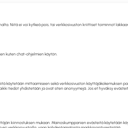
. Niitä ei voi kytkeä pois, tai verkkosivuston kriittiset toiminnot lakka
llisuus
Toimistolaitteet ja
IT
Mobiili
Kahvio
Sii
siapu
-tarvikkeet
tarvikkeet
hy
en kuten chat-ohjelmien käytön.
letko jo asiakkaamme? Kirjaudu sisään tai rekisteröidy
tästä.
ygienia
Henkilönsuojaimet
Hengityssuojaimet
Kertakäyttöi
 ja niitä käytetään mittaamiseen sekä verkkosivuston käyttäjäkokemuksen
 Kaikki tiedot yhdistetään ja ovat siten anonyymejä. Jos et hyväksy eväst
ertakäyttöiset hengityssuojaim
Hengityssuojaimet
täjän kiinnostuksen mukaan. Mainoskumppanien evästeitä käytetään käyttä
 eri verkkosivustoilla, vaan kohdentamatonta markkinointiviestintää.