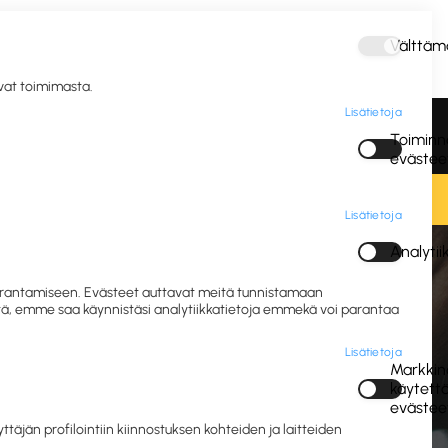
Välttäm
Kirjaudu
avat toimimasta.
Lisätietoja
vous ja
Postitus ja
Vastuulliset IT- ja
Toiminna
gienia
pakkaus
mobiililaitteet
evästee
Lisätietoja
Analyti
set hengityssuojaimet
 parantamiseen. Evästeet auttavat meitä tunnistamaan
eitä, emme saa käynnistäsi analytiikkatietoja emmekä voi parantaa
et
Lisätietoja
Markkino
käytett
evästee
jän profilointiin kiinnostuksen kohteiden ja laitteiden