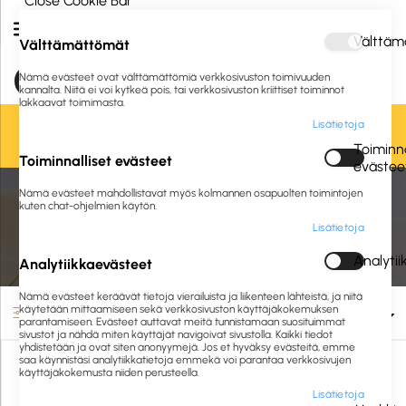
Close Cookie Bar
Välttäm
Välttämättömät
Nämä evästeet ovat välttämättömiä verkkosivuston toimivuuden
kannalta. Niitä ei voi kytkeä pois, tai verkkosivuston kriittiset toiminnot
lakkaavat toimimasta.
Lisätietoja
Oletko jo asiakkaamme? Kirjaudu sisään tai
rekisteröidy
tästä.
Toiminna
Toiminnalliset evästeet
evästee
Nämä evästeet mahdollistavat myös kolmannen osapuolten toimintojen
Etusivu
Postitus ja pakkaus
Postitus
Kirjekuoret
kuten chat-ohjelmien käytön.
Lisätietoja
Kirjekuoret
Analyti
Analytiikkaevästeet
Nämä evästeet keräävät tietoja vierailuista ja liikenteen lähteistä, ja niitä
käytetään mittaamiseen sekä verkkosivuston käyttäjäkokemuksen
Suodata
parantamiseen. Evästeet auttavat meitä tunnistamaan suosituimmat
sivustot ja nähdä miten käyttäjät navigoivat sivustolla. Kaikki tiedot
yhdistetään ja ovat siten anonyymejä. Jos et hyväksy evästeitä, emme
saa käynnistäsi analytiikkatietoja emmekä voi parantaa verkkosivujen
käyttäjäkokemusta niiden perusteella.
Lisätietoja