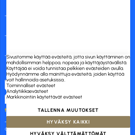
RCK Finland Oy
Tuotekategoriat
Verkkokauppa
Sivustomme käyttää evästeitä, jotta sivun käyttäminen on
mahdollisimman helppoa, nopeaa ja käyttäjäystävällistä.
Käyttäjää ei voida tunnistaa pelkkien evästeiden avulla.
Hyödynnämme alla mainittuja evästeitä, joiden käyttöä
voit hallinnoida asetuksissa..
Toiminnalliset evästeet
Analytiikkaevästeet
Markkinointiin käytettävät evästeet
TALLENNA MUUTOKSET
HYVÄKSY KAIKKI
Copyright 2026 © RCK Finland Oy
Kisällintie 11 A 01730 Vantaa
HYVÄKSY VÄLTTÄMÄTTÖMÄT