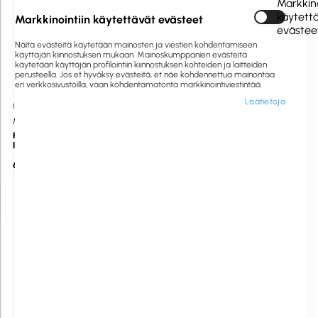
Markkino
käytett
Markkinointiin käytettävät evästeet
evästee
Näitä evästeitä käytetään mainosten ja viestien kohdentamiseen
käyttäjän kiinnostuksen mukaan. Mainoskumppanien evästeitä
käytetään käyttäjän profilointiin kiinnostuksen kohteiden ja laitteiden
perusteella. Jos et hyväksy evästeitä, et näe kohdennettua mainontaa
eri verkkosivustoilla, vaan kohdentamatonta markkinointiviestintää.
Lisätietoja
1012807
Saatavilla heti
1054568
Saatavilla heti
MediaRange
Bong
Paperikuori ikkunalla CD/DVD-
Kirjepussi B4 valkoinen 25x35,3cm
levylle 100kpl
tarrasuljenta 250kpl
6,14 €
48,63 €