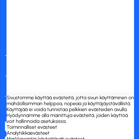
Yleisimmät
verkkopankit
RCK Finland Oy
Tuotekategoriat
Verkkokauppa
Sivustomme käyttää evästeitä, jotta sivun käyttäminen on
mahdollisimman helppoa, nopeaa ja käyttäjäystävällistä.
Käyttäjää ei voida tunnistaa pelkkien evästeiden avulla.
Hyödynnämme alla mainittuja evästeitä, joiden käyttöä
voit hallinnoida asetuksissa..
Toiminnalliset evästeet
Analytiikkaevästeet
Markkinointiin käytettävät evästeet