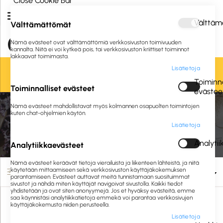
Close Cookie Bar
Välttäm
Välttämättömät
Nämä evästeet ovat välttämättömiä verkkosivuston toimivuuden
kannalta. Niitä ei voi kytkeä pois, tai verkkosivuston kriittiset toiminnot
lakkaavat toimimasta.
Lisätietoja
Oletko jo asiakkaamme? Kirjaudu sisään tai
rekisteröidy
tästä.
Toiminna
Toiminnalliset evästeet
evästee
Nämä evästeet mahdollistavat myös kolmannen osapuolten toimintojen
Etusivu
Liikelahjat ja logotuotteet
Liikelahjat
Koti ja keittiö
kuten chat-ohjelmien käytön.
Lisätietoja
Koti ja keittiö
Analyti
Analytiikkaevästeet
Nämä evästeet keräävät tietoja vierailuista ja liikenteen lähteistä, ja niitä
käytetään mittaamiseen sekä verkkosivuston käyttäjäkokemuksen
Suodata
parantamiseen. Evästeet auttavat meitä tunnistamaan suosituimmat
sivustot ja nähdä miten käyttäjät navigoivat sivustolla. Kaikki tiedot
yhdistetään ja ovat siten anonyymejä. Jos et hyväksy evästeitä, emme
saa käynnistäsi analytiikkatietoja emmekä voi parantaa verkkosivujen
käyttäjäkokemusta niiden perusteella.
Lisätietoja