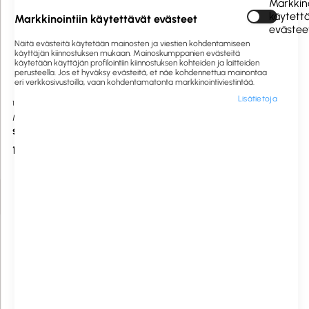
Markkino
käytett
Markkinointiin käytettävät evästeet
evästee
Näitä evästeitä käytetään mainosten ja viestien kohdentamiseen
käyttäjän kiinnostuksen mukaan. Mainoskumppanien evästeitä
käytetään käyttäjän profilointiin kiinnostuksen kohteiden ja laitteiden
perusteella. Jos et hyväksy evästeitä, et näe kohdennettua mainontaa
eri verkkosivustoilla, vaan kohdentamatonta markkinointiviestintää.
Lisätietoja
1059398
Saatavilla heti
550457
Saatavilla heti
Muurikka
Retkigrillaussetti lahjasetti
Sähkösavustin 1100W Pro
164,65 €
28,84 €